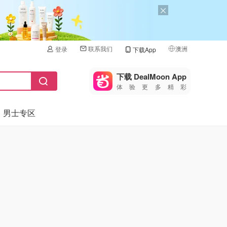
联系我们
澳洲
登录
下载App
🇺🇸
美国
下载 DealMoon App
体验更多精彩
🇨🇳
中国
男士专区
🇨🇦
加拿大
🇬🇧
英国
🇩🇪
德国
🇫🇷
法国
🇮🇹
意大利
🇦🇺
澳洲