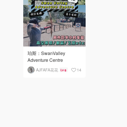
珀斯：SwanValley
Adventure Centre
AJFAFA花花
14
6