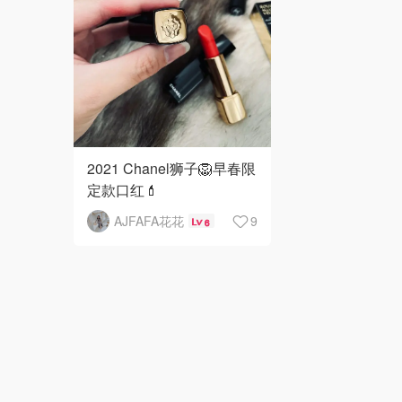
2021 Chanel狮子🦁️早春限
定款口红💄
AJFAFA花花
9
6