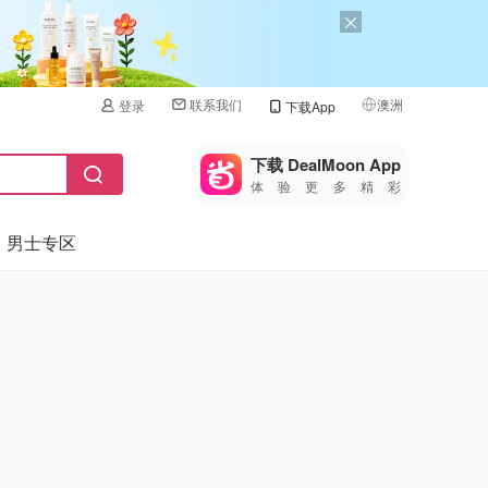
联系我们
澳洲
登录
下载App
🇺🇸
美国
下载 DealMoon App
体验更多精彩
🇨🇳
中国
男士专区
🇨🇦
加拿大
🇬🇧
英国
🇩🇪
德国
🇫🇷
法国
🇮🇹
意大利
🇦🇺
澳洲