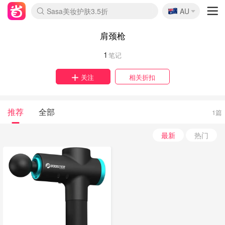
lululemon折扣上新
🇦🇺
Sasa美妆护肤3.5折
AU
SSENSE年中2.5折
FreshBeauty好价汇总
Cettire降价+叠9折
WWS Coles超市实拍
viagogo二手票捡漏
Myer超级周末
The Outnet奢牌1折起
David Jones 3折起
Flannels大牌1折
Perfumes Club护肤1折
AMIRO面罩$251
Amazon折扣汇总
eToro入金$200送$50
Amazon数码好物
ICONIC本周7.5折
ThedoubleF高奢地板价
Moose Knuckles 6折
丝芙兰5折起
EUFY摄像头$98
Selenichast首饰2折
Trip机票酒店促销
YSL送5件彩妆礼
Amazon家居好物
Amazon美妆护肤
雅漾大喷$8
过敏原检测盒$33
伊索独家赠50ml沐浴露
科颜氏高保湿面霜$29
SEALIFE海洋馆门票6折
丝塔芙大白罐$16
订阅Newsletter送香薰
Cult Beauty 6.8折
Harrods圣诞日历$525
LN-CC奢牌私促3折
d'Alba空姐喷雾$16
EVE LOM套装£56
Bernardelli独家4折
Adore Beauty 6折起
CT圣诞日历
Mytheresa奢品2.7折
Luxury Escapes 9折
Currentbody美容仪$881
MOON Garden Live
Roborock扫地机$649
Tingo Life水杯$24
Valentino官网5折
CR洗护套装$23
修丽可4件套$159
Myer彩妆2件7折
GANNI官网4.5折
Stylevana韩妆4折
Tessabit高奢8.5折
OGX洗发水$11
Amazon阿德莱德次日达
卡诗8.5折+赠礼
Philips Hue灯具8折
肩颈枪
1
笔记
关注
相关折扣
推荐
全部
1篇
最新
热门