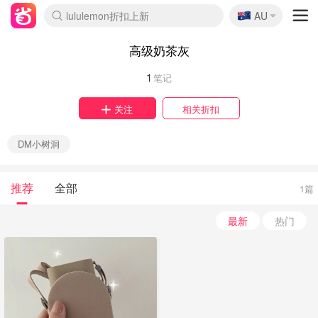
🇦🇺
lululemon折扣上新
AU
Sasa美妆护肤3.5折
SSENSE年中2.5折
FreshBeauty好价汇总
Cettire降价+叠9折
WWS Coles超市实拍
viagogo二手票捡漏
Myer超级周末
The Outnet奢牌1折起
David Jones 3折起
Flannels大牌1折
Perfumes Club护肤1折
AMIRO面罩$251
Amazon折扣汇总
eToro入金$200送$50
Amazon数码好物
ICONIC本周7.5折
ThedoubleF高奢地板价
Moose Knuckles 6折
丝芙兰5折起
EUFY摄像头$98
Selenichast首饰2折
Trip机票酒店促销
YSL送5件彩妆礼
Amazon家居好物
Amazon美妆护肤
雅漾大喷$8
过敏原检测盒$33
伊索独家赠50ml沐浴露
科颜氏高保湿面霜$29
SEALIFE海洋馆门票6折
丝塔芙大白罐$16
订阅Newsletter送香薰
Cult Beauty 6.8折
Harrods圣诞日历$525
LN-CC奢牌私促3折
d'Alba空姐喷雾$16
EVE LOM套装£56
Bernardelli独家4折
Adore Beauty 6折起
CT圣诞日历
Mytheresa奢品2.7折
Luxury Escapes 9折
Currentbody美容仪$881
MOON Garden Live
Roborock扫地机$649
Tingo Life水杯$24
Valentino官网5折
CR洗护套装$23
修丽可4件套$159
Myer彩妆2件7折
GANNI官网4.5折
Stylevana韩妆4折
Tessabit高奢8.5折
OGX洗发水$11
Amazon阿德莱德次日达
卡诗8.5折+赠礼
Philips Hue灯具8折
高级奶茶灰
1
笔记
关注
相关折扣
DM小树洞
推荐
全部
1篇
最新
热门