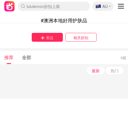
🇦🇺
lululemon折扣上新
AU
Sasa美妆护肤3.5折
SSENSE年中2.5折
FreshBeauty好价汇总
Cettire降价+叠9折
WWS Coles超市实拍
viagogo二手票捡漏
Myer超级周末
The Outnet奢牌1折起
David Jones 3折起
Flannels大牌1折
Perfumes Club护肤1折
AMIRO面罩$251
Amazon折扣汇总
eToro入金$200送$50
Amazon数码好物
ICONIC本周7.5折
ThedoubleF高奢地板价
Moose Knuckles 6折
丝芙兰5折起
EUFY摄像头$98
Selenichast首饰2折
Trip机票酒店促销
YSL送5件彩妆礼
Amazon家居好物
Amazon美妆护肤
雅漾大喷$8
过敏原检测盒$33
伊索独家赠50ml沐浴露
科颜氏高保湿面霜$29
SEALIFE海洋馆门票6折
丝塔芙大白罐$16
订阅Newsletter送香薰
Cult Beauty 6.8折
Harrods圣诞日历$525
LN-CC奢牌私促3折
d'Alba空姐喷雾$16
EVE LOM套装£56
Bernardelli独家4折
Adore Beauty 6折起
CT圣诞日历
Mytheresa奢品2.7折
Luxury Escapes 9折
Currentbody美容仪$881
MOON Garden Live
Roborock扫地机$649
Tingo Life水杯$24
Valentino官网5折
CR洗护套装$23
修丽可4件套$159
Myer彩妆2件7折
GANNI官网4.5折
Stylevana韩妆4折
Tessabit高奢8.5折
OGX洗发水$11
Amazon阿德莱德次日达
卡诗8.5折+赠礼
Philips Hue灯具8折
#澳洲本地好用护肤品
关注
相关折扣
推荐
全部
0篇
最新
热门