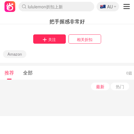
🇦🇺
lululemon折扣上新
AU
Sasa美妆护肤3.5折
SSENSE年中2.5折
FreshBeauty好价汇总
Cettire降价+叠9折
WWS Coles超市实拍
viagogo二手票捡漏
Myer折扣汇总
The Outnet奢牌1折起
David Jones 3折起
Flannels大牌1折
Perfumes Club护肤1折
AMIRO面罩$251
Amazon折扣汇总
eToro入金$200送$50
Amazon数码好物
ICONIC本周7.5折
ThedoubleF高奢地板价
Moose Knuckles 6折
EUFY摄像头$98
Selenichast首饰2折
Trip机票酒店促销
YSL送5件彩妆礼
Amazon家居好物
Amazon美妆护肤
雅漾大喷$8
过敏原检测盒$33
科颜氏高保湿面霜$29
SEALIFE海洋馆门票6折
丝塔芙大白罐$16
订阅Newsletter送香薰
Cult Beauty 6.8折
Harrods圣诞日历$525
LN-CC奢牌私促3折
d'Alba空姐喷雾$16
EVE LOM套装£56
Bernardelli独家4折
Adore Beauty 6折起
CT圣诞日历
Mytheresa奢品2.7折
Luxury Escapes 9折
Currentbody美容仪$881
MOON Garden Live
Roborock扫地机$649
Valentino官网5折
CR洗护套装$23
修丽可4件套$159
GANNI官网4.5折
Stylevana韩妆4折
Tessabit高奢8.5折
OGX洗发水$11
Amazon阿德莱德次日达
卡诗8.5折+赠礼
Philips Hue灯具8折
La Mer送8件礼值$529
把手握感非常好
关注
相关折扣
Amazon
推荐
全部
0篇
最新
热门