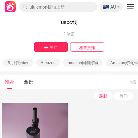
🇦🇺
lululemon折扣上新
AU
Sasa美妆护肤3.5折
SSENSE年中3折
FreshBeauty好价汇总
Cettire降价+叠9折
Farfetch折上8折
WWS Coles超市实拍
viagogo二手票捡漏
Myer清仓1折起
The Outnet奢牌1折起
David Jones 3折起
Flannels大牌1折
Perfumes Club护肤1折
AMIRO返校季6.2折
Oweek抽奖送Airpods
Amazon折扣汇总
eToro入金$200送$50
Amazon数码好物
ICONIC本周7.5折
ThedoubleF高奢地板价
Moose Knuckles 6折
丝芙兰5折起
EUFY官网3.7折起
Selenichast首饰2折
Trip机票酒店促销
YSL送5件彩妆礼
Amazon家居好物
BIGBANG巡演开票
David Jones时尚3折
Amazon美妆护肤
雅漾大喷$8
过敏原检测盒$33
伊索独家赠50ml沐浴露
科颜氏清仓3折
SEALIFE海洋馆门票6折
丝塔芙大白罐$16
订阅Newsletter送香薰
Cult Beauty 6.8折
Harrods圣诞日历2.3折
LN-CC奢牌私促3折
d'Alba空姐喷雾$16
EVE LOM套装逆天2折
Bernardelli独家4折
Adore Beauty 6折起
CT圣诞日历
Mytheresa奢品2.7折
Luxury Escapes 9折
Currentbody美容仪9折
MOON Garden Live
ALLSAINTS美衣3折
Roborock扫地机3.7折
Tingo Life水杯$24
Valentino官网5折
CR洗发护发6.3折
修丽可套装7.4折
usbc线
1
笔记
关注
相关折扣
5月好乐day
Amazon
amazon国潮好物
Amazon好物推
推荐
全部
1篇
最新
热门