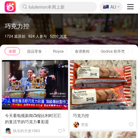
🇦🇺
Sasa美妆护肤3.5折
AU
lululemon本周上新
SSENSE年中3折
FreshBeauty好价汇总
Cettire降价+叠9折
Farfetch折上8折
WWS Coles超市实拍
viagogo二手票捡漏
Myer清仓1折起
The Outnet奢牌1折起
David Jones 3折起
Flannels大牌1折
Perfumes Club护肤1折
AMIRO返校季6.2折
Oweek抽奖送Airpods
Amazon折扣汇总
eToro入金$200送$50
Amazon数码好物
ICONIC本周7.5折
ThedoubleF高奢地板价
Moose Knuckles 6折
丝芙兰5折起
EUFY官网3.7折起
Selenichast首饰2折
Trip机票酒店促销
YSL送5件彩妆礼
Amazon家居好物
BIGBANG巡演开票
David Jones时尚3折
Amazon美妆护肤
雅漾大喷$8
过敏原检测盒$33
伊索独家赠50ml沐浴露
科颜氏送高保湿面霜
CW药房打折海报
SEALIFE海洋馆门票6折
丝塔芙大白罐$16
订阅Newsletter送香薰
Cult Beauty 6.8折
Harrods圣诞日历2.3折
LN-CC奢牌私促3折
d'Alba空姐喷雾$16
EVE LOM套装逆天2折
Bernardelli独家4折
Adore Beauty 6折起
CT圣诞日历
Mytheresa奢品2.7折
巧克力控
1724 篇原创
924 人参与
5200 浏览
全部
甜品零食
Royce
食谱教程
Godiva 歌帝梵
巧克力控
今天看电视新闻📺报比利时🇧🇪
的复活节的巧克力🍫彩蛋
梵宸
快乐的天使1963
5