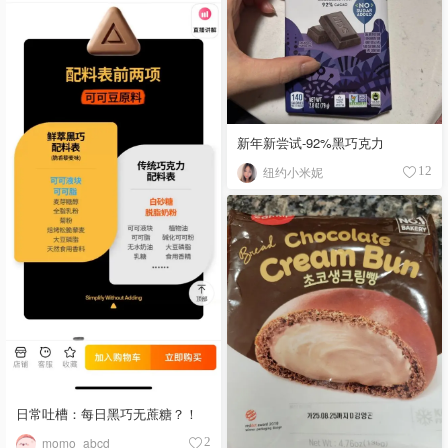
新年新尝试-92%黑巧克力
纽约小米妮
12
日常吐槽：每日黑巧无蔗糖？！
momo_abcd
2