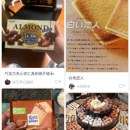
巧克力夹心杏仁真的很不错👍
白色恋人
自己开心就好
4
小白时光
5