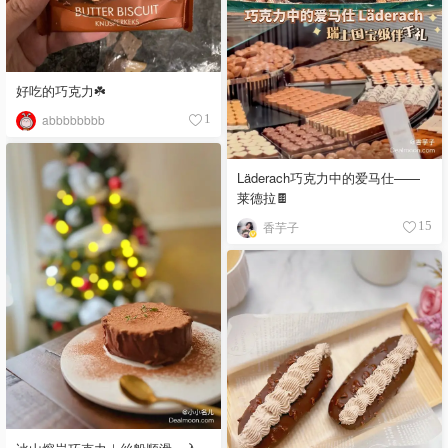
好吃的巧克力☘️
abbbbbbbb
1
Läderach巧克力中的爱马仕——
莱德拉🍫
香芋子
15