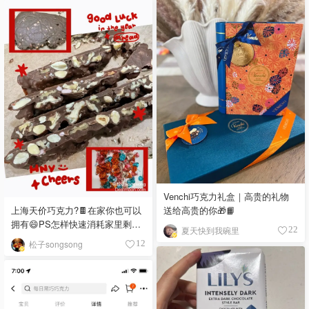
Venchi巧克力礼盒｜高贵的礼物
送给高贵的你🎁📙
上海天价巧克力?🍫在家你也可以
拥有😄PS怎样快速消耗家里剩余
夏天快到我碗里
22
巧克力🍫
松子songsong
12