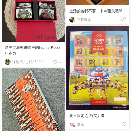
生活的苦我不要，来点甜头吧🤎
克莱卿儿
7
漂洋过海融进嘴里的Frantz Kobe
巧克力
注销用户_1736889
30
夏日限定之 巧克力🍫
夏锘