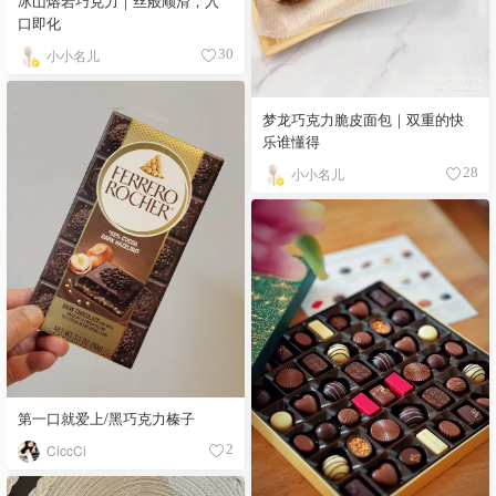
冰山熔岩巧克力｜丝般顺滑，入
口即化
小小名儿
30
梦龙巧克力脆皮面包｜双重的快
乐谁懂得
小小名儿
28
第一口就爱上/黑巧克力榛子
CiccCi
2