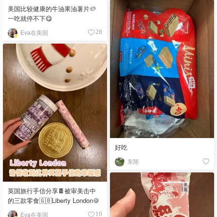
美国比较健康的牛油果油薯片🥔
一吃就停不下😋
Eva在美国
28
好吃
东陈
英国旅行手信分享🍫被审美击中
的三款零食🇬🇧Liberty London🍪
Eva在美国
10