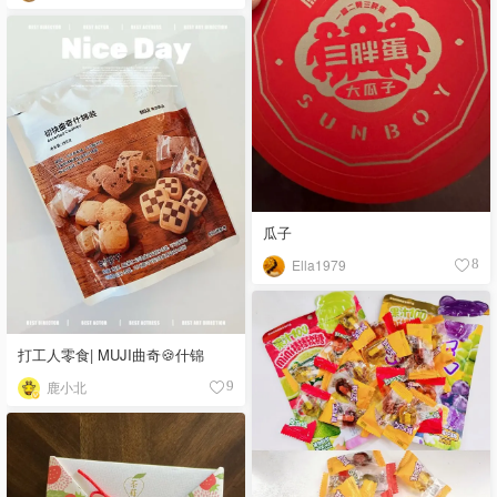
瓜子
Ella1979
8
打工人零食| MUJI曲奇🍪什锦
鹿小北
9