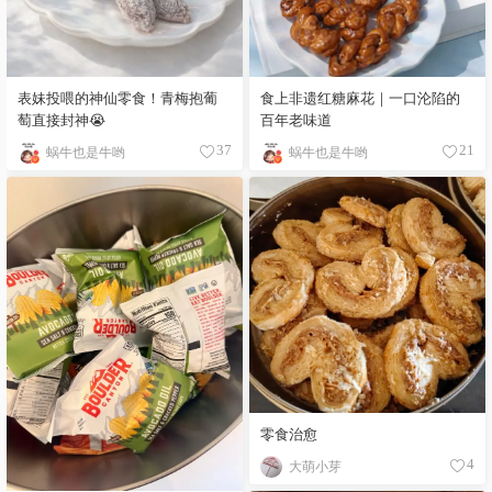
表妹投喂的神仙零食！青梅抱葡
食上非遗红糖麻花｜一口沦陷的
萄直接封神😭
百年老味道
蜗牛也是牛哟
蜗牛也是牛哟
37
21
零食治愈
大萌小芽
4