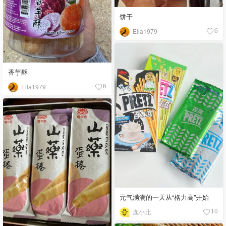
饼干
Ella1979
6
香芋酥
Ella1979
6
元气满满的一天从“格力高”开始
鹿小北
10