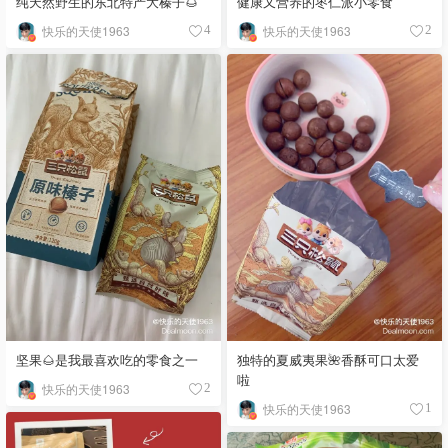
纯天然野生的东北特产大榛子🌰
健康又营养的枣仁派小零食
快乐的天使1963
快乐的天使1963
4
2
坚果🌰是我最喜欢吃的零食之一
独特的夏威夷果🌺香酥可口太爱
啦
快乐的天使1963
2
快乐的天使1963
1