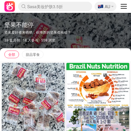
🇦🇺
Sasa美妆护肤3.5折
AU
lululemon折扣上新
SSENSE年中2.5折
FreshBeauty好价汇总
Cettire降价+叠9折
WWS Coles超市实拍
viagogo二手票捡漏
Myer超级周末
The Outnet奢牌1折起
David Jones 3折起
Flannels大牌1折
Perfumes Club护肤1折
AMIRO面罩$251
Amazon折扣汇总
eToro入金$200送$50
Amazon数码好物
ICONIC本周7.5折
ThedoubleF高奢地板价
Moose Knuckles 6折
丝芙兰5折起
EUFY摄像头$98
Selenichast首饰2折
Trip机票酒店促销
YSL送5件彩妆礼
Amazon家居好物
Amazon美妆护肤
雅漾大喷$8
过敏原检测盒$33
伊索独家赠50ml沐浴露
科颜氏高保湿面霜$29
SEALIFE海洋馆门票6折
丝塔芙大白罐$16
订阅Newsletter送香薰
Cult Beauty 6.8折
Harrods圣诞日历$525
LN-CC奢牌私促3折
d'Alba空姐喷雾$16
EVE LOM套装£56
Bernardelli独家4折
Adore Beauty 6折起
CT圣诞日历
Mytheresa奢品2.7折
Luxury Escapes 9折
Currentbody美容仪$881
MOON Garden Live
Roborock扫地机$649
Tingo Life水杯$24
Valentino官网5折
CR洗护套装$23
修丽可4件套$159
Myer彩妆2件7折
GANNI官网4.5折
Stylevana韩妆4折
Tessabit高奢8.5折
OGX洗发水$11
Amazon阿德莱德次日达
卡诗8.5折+赠礼
Philips Hue灯具8折
坚果不能停
坚果爱好者来晒晒，你推荐的坚果都有啥？
39 篇原创
18 人参与
559 浏览
全部
甜品零食