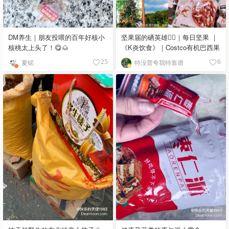
DM养生｜朋友投喂的百年好核小
坚果届的硒英雄🦸‍♀️｜每日坚果 ｜
核桃太上头了！😋🌰
《K炎饮食》｜Costco有机巴西果
夏锘
特没普夸我特靠谱
25
6