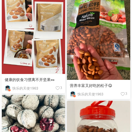
健康的饮食习惯离不开坚果🥜
营养丰富又好吃的松子😋
快乐的天使1963
3
快乐的天使1963
3