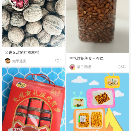
又香又甜的红衣核桃
空气炸锅美食～杏仁
如果遇见
4
慕子嘿嘿
25