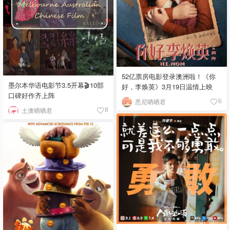
52亿票房电影登录澳洲啦！《你
墨尔本华语电影节3.5开幕🎬10部
好，李焕英》3月19日温情上映
口碑好作齐上阵
悉尼晒晒君
6
土澳晒晒君
8