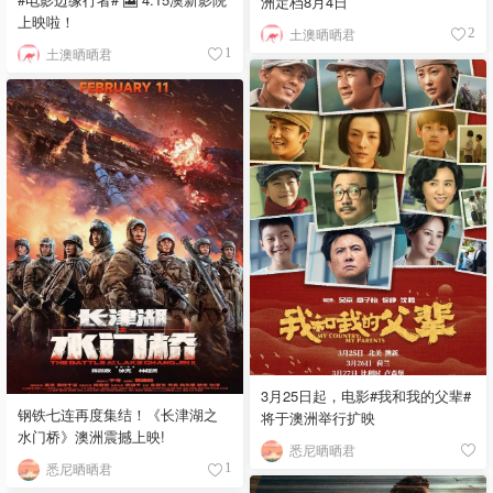
洲定档8月4日
上映啦！
土澳晒晒君
2
土澳晒晒君
1
3月25日起，电影#我和我的父辈#
钢铁七连再度集结！《长津湖之
将于澳洲举行扩映
水门桥》澳洲震撼上映!
悉尼晒晒君
悉尼晒晒君
1