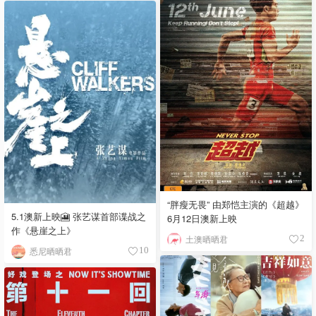
“胖瘦无畏” 由郑恺主演的《超越》
5.1澳新上映🎦 张艺谋首部谍战之
6月12日澳新上映
作《悬崖之上》
土澳晒晒君
2
悉尼晒晒君
10