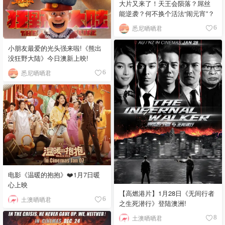
大片又来了！天王会陨落？屌丝
能逆袭？何不换个活法“闹元宵”？
悉尼晒晒君
6
小朋友最爱的光头强来啦!《熊出
没狂野大陆》今日澳新上映!
悉尼晒晒君
6
电影《温暖的抱抱》❤️1月7日暖
心上映
【高燃港片】1月28日《无间行者
土澳晒晒君
6
之生死潜行》登陆澳洲!
土澳晒晒君
8