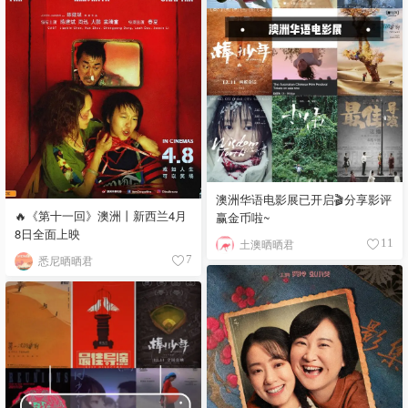
澳洲华语电影展已开启🎬分享影评
🔥《第十一回》澳洲丨新西兰4月
赢金币啦~
8日全面上映
土澳晒晒君
11
悉尼晒晒君
7