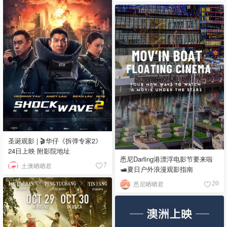
圣诞观影 | 🎬华仔《拆弹专家2》
24日上映 附影院地址
悉尼Darling港漂浮电影节要来啦
土澳晒晒君
7
🛥夏日户外浪漫观影指南
悉尼晒晒君
20