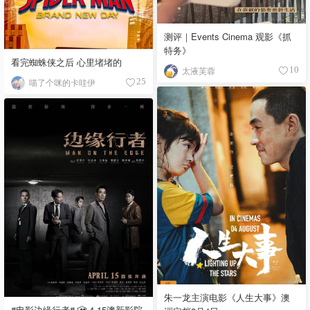
测评｜Events Cinema 观影《抓
特务》
看完蜘蛛侠之后 心里堵堵的
太液芙蓉
10
喵了个咪的卡哇伊
25
朱一龙主演电影《人生大事》澳
#电影边缘行者# 🎦 4.15澳新影院