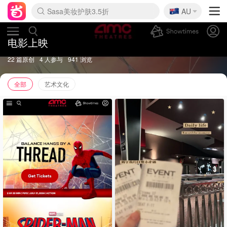
🇦🇺
Sasa美妆护肤3.5折
AU
lululemon折扣上新
SSENSE年中2.5折
FreshBeauty好价汇总
Cettire降价+叠9折
WWS Coles超市实拍
viagogo二手票捡漏
Myer超级周末
The Outnet奢牌1折起
David Jones 3折起
Flannels大牌1折
Perfumes Club护肤1折
AMIRO面罩$251
Amazon折扣汇总
eToro入金$200送$50
Amazon数码好物
ICONIC本周7.5折
ThedoubleF高奢地板价
Moose Knuckles 6折
丝芙兰5折起
EUFY摄像头$98
Selenichast首饰2折
Trip机票酒店促销
YSL送5件彩妆礼
Amazon家居好物
Amazon美妆护肤
雅漾大喷$8
过敏原检测盒$33
伊索独家赠50ml沐浴露
科颜氏高保湿面霜$29
SEALIFE海洋馆门票6折
丝塔芙大白罐$16
订阅Newsletter送香薰
Cult Beauty 6.8折
Harrods圣诞日历$525
LN-CC奢牌私促3折
d'Alba空姐喷雾$16
EVE LOM套装£56
Bernardelli独家4折
Adore Beauty 6折起
CT圣诞日历
Mytheresa奢品2.7折
Luxury Escapes 9折
Currentbody美容仪$881
MOON Garden Live
Roborock扫地机$649
Tingo Life水杯$24
Valentino官网5折
CR洗护套装$23
修丽可4件套$159
Myer彩妆2件7折
GANNI官网4.5折
Stylevana韩妆4折
Tessabit高奢8.5折
OGX洗发水$11
Amazon阿德莱德次日达
卡诗8.5折+赠礼
Philips Hue灯具8折
电影上映
22 篇原创
4 人参与
941 浏览
全部
艺术文化