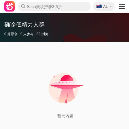
🇦🇺
Sasa美妆护肤3.5折
AU
lululemon折扣上新
SSENSE年中3折
FreshBeauty好价汇总
Cettire降价+叠9折
Farfetch折上8折
WWS Coles超市实拍
viagogo二手票捡漏
Myer清仓1折起
The Outnet奢牌1折起
David Jones 3折起
Flannels大牌1折
Perfumes Club护肤1折
AMIRO返校季6.2折
Oweek抽奖送Airpods
Amazon折扣汇总
eToro入金$200送$50
Amazon数码好物
ICONIC本周7.5折
ThedoubleF高奢地板价
Moose Knuckles 6折
丝芙兰5折起
EUFY官网3.7折起
Selenichast首饰2折
Trip机票酒店促销
YSL送5件彩妆礼
Amazon家居好物
BIGBANG巡演开票
David Jones时尚3折
Amazon美妆护肤
雅漾大喷$8
过敏原检测盒$33
伊索独家赠50ml沐浴露
科颜氏清仓3折
SEALIFE海洋馆门票6折
丝塔芙大白罐$16
订阅Newsletter送香薰
Cult Beauty 6.8折
Harrods圣诞日历2.3折
LN-CC奢牌私促3折
d'Alba空姐喷雾$16
EVE LOM套装逆天2折
Bernardelli独家4折
Adore Beauty 6折起
CT圣诞日历
Mytheresa奢品2.7折
Luxury Escapes 9折
Currentbody美容仪9折
MOON Garden Live
ALLSAINTS美衣3折
Roborock扫地机3.7折
Tingo Life水杯$24
Valentino官网5折
CR洗发护发6.3折
修丽可套装7.4折
确诊低精力人群
0 篇原创
0 人参与
82 浏览
暂无内容