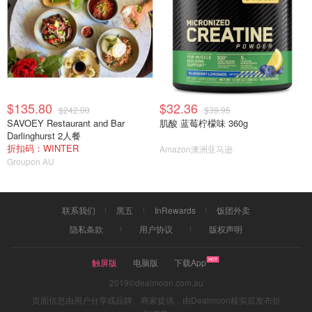
$135.80
$32.36
$242.00
$39.95
SAVOEY Restaurant and Bar
肌酸 蓝莓柠檬味 360g
Darlinghurst 2人餐
折扣码：WINTER
Amazon澳洲亚马逊
Groupon AU
联系我们
黑五
InRewards
饭团外卖
隐私条款
用户协议
版权声明
触屏版
电脑版
下载App
2019©dealmoon.com.au
页面信息由用户分享或品牌、商家提供，由Dealmoon核实后发布折