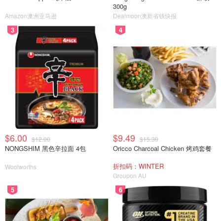
300g
Amazon澳洲亚马逊
Dealmoon澳新省钱快报
3
4
$6.00
$9.49
$12.00
$15.30
NONGSHIM 黑色辛拉面 4包
Oricco Charcoal Chicken 烤鸡套餐
折扣码：WINTER
Woolworths
Groupon AU
5
6