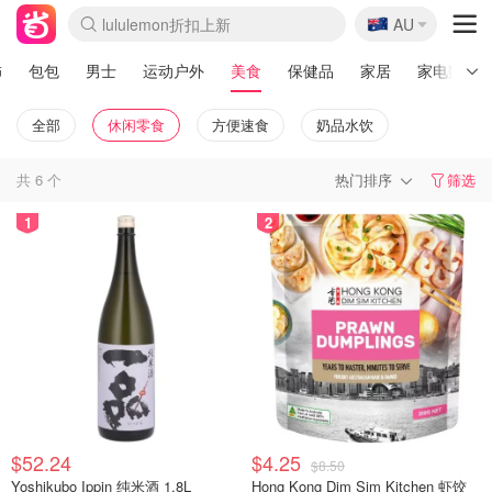
🇦🇺
lululemon折扣上新
AU
Sasa美妆护肤3.5折
SSENSE年中3折
FreshBeauty好价汇总
Cettire降价+叠9折
WWS Coles超市实拍
viagogo二手票捡漏
Myer超级周末1折
The Outnet奢牌1折起
David Jones 3折起
Flannels大牌1折
Perfumes Club护肤1折
AMIRO返校季6.2折
Amazon折扣汇总
eToro入金$200送$50
Amazon数码好物
ICONIC本周7.5折
ThedoubleF高奢地板价
Moose Knuckles 6折
丝芙兰5折起
EUFY官网3.7折起
Selenichast首饰2折
Trip机票酒店促销
YSL送5件彩妆礼
Amazon家居好物
Amazon美妆护肤
雅漾大喷$8
过敏原检测盒$33
伊索独家赠50ml沐浴露
科颜氏清仓3折
SEALIFE海洋馆门票6折
丝塔芙大白罐$16
订阅Newsletter送香薰
Cult Beauty 6.8折
Harrods圣诞日历2.3折
LN-CC奢牌私促3折
d'Alba空姐喷雾$16
EVE LOM套装逆天2折
Bernardelli独家4折
Adore Beauty 6折起
CT圣诞日历
Mytheresa奢品2.7折
Luxury Escapes 9折
Currentbody美容仪9折
MOON Garden Live
Roborock扫地机3.7折
Tingo Life水杯$24
Valentino官网5折
CR洗发护发6.3折
修丽可套装7.4折
Myer彩妆2件7折
GANNI官网4.5折
Stylevana韩妆4折
Tessabit高奢8.5折
OGX洗护4折
Amazon阿德莱德次日达
卡诗8.5折+赠礼
Philips Hue灯具8折
饰
包包
男士
运动户外
美食
保健品
家居
家电数码
全部
休闲零食
方便速食
奶品水饮
共
6
个
热门排序
筛选
1
2
$52.24
$4.25
$8.50
Yoshikubo Ippin 纯米酒 1.8L
Hong Kong Dim Sim Kitchen 虾饺