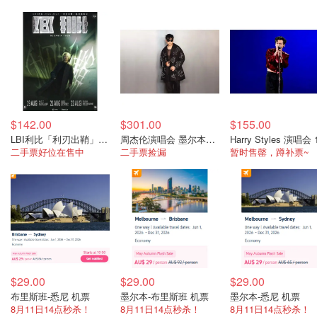
$142.00
$301.00
$155.00
LBI利比「利刃出鞘」悉尼 8月21日
周杰伦演唱会 墨尔本场 10月17日 二手票
二手票好位在售中
二手票捡漏
暂时售罄，蹲补票~
$29.00
$29.00
$29.00
布里斯班-悉尼 机票
墨尔本-布里斯班 机票
墨尔本-悉尼 机票
8月11日14点秒杀！
8月11日14点秒杀！
8月11日14点秒杀！