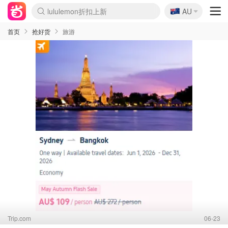
🇦🇺
Sasa美妆护肤3.5折
AU
lululemon折扣上新
SSENSE年中3折
FreshBeauty好价汇总
Cettire降价+叠9折
Farfetch折上8折
WWS Coles超市实拍
viagogo二手票捡漏
Myer清仓1折起
The Outnet奢牌1折起
David Jones 3折起
Flannels大牌1折
Perfumes Club护肤1折
AMIRO返校季6.2折
Oweek抽奖送Airpods
Amazon折扣汇总
eToro入金$200送$50
Amazon数码好物
ICONIC本周7.5折
ThedoubleF高奢地板价
Moose Knuckles 6折
丝芙兰5折起
EUFY官网3.7折起
Selenichast首饰2折
Trip机票酒店促销
YSL送5件彩妆礼
Amazon家居好物
BIGBANG巡演开票
David Jones时尚3折
Amazon美妆护肤
雅漾大喷$8
过敏原检测盒$33
伊索独家赠50ml沐浴露
科颜氏清仓3折
SEALIFE海洋馆门票6折
丝塔芙大白罐$16
订阅Newsletter送香薰
Cult Beauty 6.8折
Harrods圣诞日历2.3折
LN-CC奢牌私促3折
d'Alba空姐喷雾$16
EVE LOM套装逆天2折
Bernardelli独家4折
Adore Beauty 6折起
CT圣诞日历
Mytheresa奢品2.7折
Luxury Escapes 9折
Currentbody美容仪9折
MOON Garden Live
ALLSAINTS美衣3折
Roborock扫地机3.7折
Tingo Life水杯$24
Valentino官网5折
CR洗发护发6.3折
首页
抢好货
旅游
Trip.com
06-23