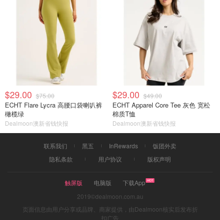
$29.00
$29.00
$75.00
$49.00
ECHT Flare Lycra 高腰口袋喇叭裤
ECHT Apparel Core Tee 灰色 宽松
橄榄绿
棉质T恤
Dealmoon澳新省钱快报
Dealmoon澳新省钱快报
联系我们
黑五
InRewards
饭团外卖
隐私条款
用户协议
版权声明
触屏版
电脑版
下载App
2019©dealmoon.com.au
页面信息由用户分享或品牌、商家提供，由Dealmoon核实后发布折
扣广告