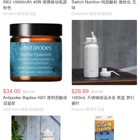
INIU 10000mAh 45W 便携移动电源
Switch Nutrition 纯肌酸粉 微粉化 无
粉色
味
Amazon澳洲亚马逊
Dealmoon澳新省钱快报
$34.00
$28.89
$41.00
$33.99
Antipodes Baptise H2O 透明质酸保
1000mL 不锈钢保温水壶 两盖 梦幻
湿凝胶
蕨叶
Dealmoon澳新省钱快报
Amazon澳洲亚马逊