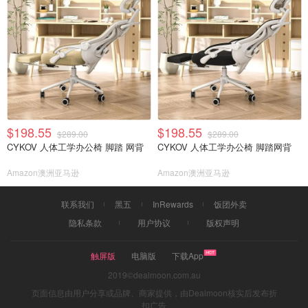
$198.55
$198.55
$289.00
$289.00
CYKOV 人体工学办公椅 脚踏 网背
CYKOV 人体工学办公椅 脚踏网背
Amazon澳洲亚马逊
Amazon澳洲亚马逊
联系我们
黑五
InRewards
饭团外卖
隐私条款
用户协议
版权声明
触屏版
电脑版
下载App
2019©dealmoon.com.au
页面信息由用户分享或品牌、商家提供，由Dealmoon核实后发布折
扣广告