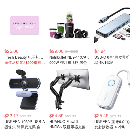
$25.00
$99.00
$7.94
$119.95
Fresh Beauty 电子礼品卡
Nutribullet NB9-1107AK
USB-C 6合1多功能
面值从$15到$500都有，送礼好选择！
900W 榨汁机 3杯 黑色
坞 4K HDMI
$32.17
$64.59
$25.49
$99.99
$89.99
$29.99
UGREEN 1080P USB-A
HUANUO FlowLift
UGREEN 蓝牙6.0 
摄像头 降噪麦克风 自动
HNDS6 双显示器支架
发射接收器 18小时