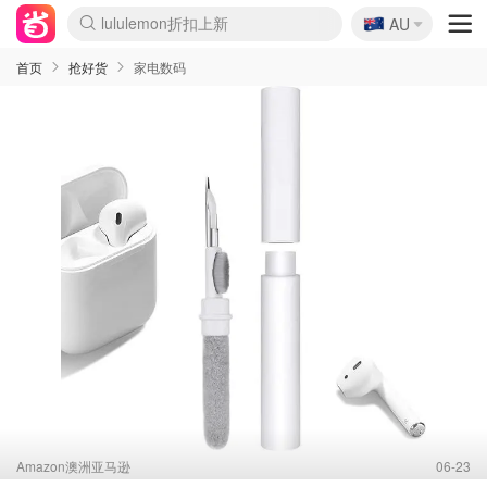
🇦🇺
Sasa美妆护肤3.5折
AU
lululemon折扣上新
SSENSE年中2.5折
FreshBeauty好价汇总
Cettire降价+叠9折
WWS Coles超市实拍
viagogo二手票捡漏
Myer折扣汇总
The Outnet奢牌1折起
David Jones 3折起
Flannels大牌1折
Perfumes Club护肤1折
AMIRO面罩$251
Amazon折扣汇总
Amazon数码好物
ThedoubleF高奢地板价
Moose Knuckles 6折
EUFY摄像头$98
Selenichast首饰2折
悉尼-墨尔本机票$29
Amazon家居好物
Amazon美妆护肤
雅漾大喷$8
过敏原检测盒$33
科颜氏高保湿面霜$29
SEALIFE海洋馆门票6折
丝塔芙大白罐$16
订阅Newsletter送香薰
Harrods圣诞日历$525
LN-CC奢牌私促
d'Alba空姐喷雾$16
EVE LOM套装£56
Bernardelli独家4折
Adore Beauty 6折起
Mytheresa奢品2.7折
Currentbody美容仪$881
MOON Garden Live
CR洗护套装$23
GANNI官网4.5折
Stylevana韩妆4折
Tessabit高奢8.5折
OGX洗发水$11
Amazon阿德莱德次日达
卡诗8.5折+赠礼
Philips Hue灯具8折
La Mer送8件礼值$529
始祖鸟 石头岛 8折
雅诗兰黛7.5折+赠礼
祖玛珑赠5件礼
惊❗️修丽可赠42ml精华
Loewe/BBR高奢8折
黑五价❗阿玛尼全场8折
Crocs洞洞鞋$36
A王情侣卫衣推荐
三星4K智能电视$664
倩碧7.5折+赠$110礼
Bobbi Brown 8折+赠礼
M.A.C 7.5折+赠彩妆套装
首页
抢好货
家电数码
Amazon澳洲亚马逊
06-23