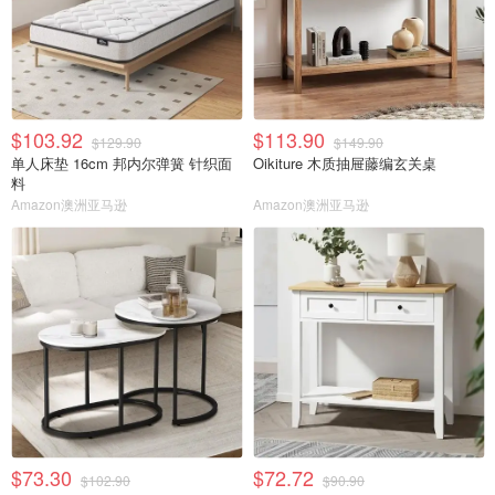
$103.92
$113.90
$129.90
$149.90
单人床垫 16cm 邦内尔弹簧 针织面
Oikiture 木质抽屉藤编玄关桌
料
Amazon澳洲亚马逊
Amazon澳洲亚马逊
$73.30
$72.72
$102.90
$90.90