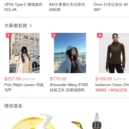
UP03 Type-C 硬线套件
A810 夜视行车记录仪
Omni 行车记录仪 4K
5V2.4A
256GB
360°
大家都在抢
1
2
3
$237.30
$770.00
$159.00
$419.00
$299.00
Polo Ralph Lauren 羽绒
Alexander Wang STAR
马甲
拉链卫衣 高密绒面料
胡桃
猜你喜欢