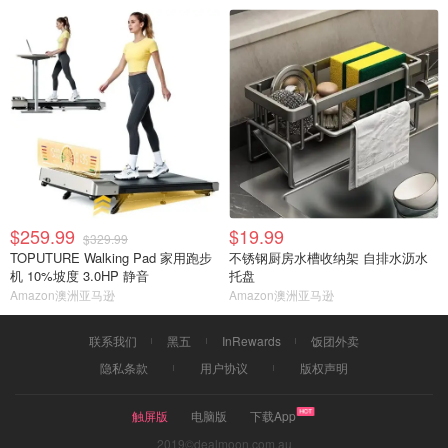
$259.99
$19.99
$329.99
TOPUTURE Walking Pad 家用跑步
不锈钢厨房水槽收纳架 自排水沥水
机 10%坡度 3.0HP 静音
托盘
Amazon澳洲亚马逊
Amazon澳洲亚马逊
联系我们
黑五
InRewards
饭团外卖
隐私条款
用户协议
版权声明
触屏版
电脑版
下载App
2019©dealmoon.com.au