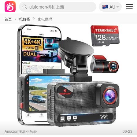
🇦🇺
Sasa美妆护肤3.5折
AU
lululemon折扣上新
SSENSE年中2.5折
FreshBeauty好价汇总
Cettire降价+叠9折
WWS Coles超市实拍
viagogo二手票捡漏
Myer超级周末
The Outnet奢牌1折起
David Jones 3折起
Flannels大牌1折
Perfumes Club护肤1折
AMIRO面罩$251
Amazon折扣汇总
eToro入金$200送$50
Amazon数码好物
ICONIC本周7.5折
ThedoubleF高奢地板价
Moose Knuckles 6折
丝芙兰5折起
EUFY摄像头$98
Selenichast首饰2折
Trip机票酒店促销
YSL送5件彩妆礼
Amazon家居好物
Amazon美妆护肤
雅漾大喷$8
过敏原检测盒$33
伊索独家赠50ml沐浴露
科颜氏高保湿面霜$29
SEALIFE海洋馆门票6折
丝塔芙大白罐$16
订阅Newsletter送香薰
Cult Beauty 6.8折
Harrods圣诞日历$525
LN-CC奢牌私促3折
d'Alba空姐喷雾$16
EVE LOM套装£56
Bernardelli独家4折
Adore Beauty 6折起
CT圣诞日历
Mytheresa奢品2.7折
Luxury Escapes 9折
Currentbody美容仪$881
MOON Garden Live
Roborock扫地机$649
Tingo Life水杯$24
Valentino官网5折
CR洗护套装$23
修丽可4件套$159
Myer彩妆2件7折
GANNI官网4.5折
Stylevana韩妆4折
Tessabit高奢8.5折
OGX洗发水$11
Amazon阿德莱德次日达
卡诗8.5折+赠礼
Philips Hue灯具8折
首页
抢好货
家电数码
Amazon澳洲亚马逊
06-23