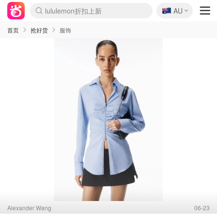
🇦🇺
Sasa美妆护肤3.5折
AU
lululemon折扣上新
SSENSE年中3折
FreshBeauty好价汇总
Cettire降价+叠9折
Farfetch折上8折
WWS Coles超市实拍
viagogo二手票捡漏
Myer清仓1折起
The Outnet奢牌1折起
David Jones 3折起
Flannels大牌1折
Perfumes Club护肤1折
AMIRO返校季6.2折
Oweek抽奖送Airpods
Amazon折扣汇总
eToro入金$200送$50
Amazon数码好物
ICONIC本周7.5折
ThedoubleF高奢地板价
Moose Knuckles 6折
丝芙兰5折起
EUFY官网3.7折起
Selenichast首饰2折
Trip机票酒店促销
YSL送5件彩妆礼
Amazon家居好物
BIGBANG巡演开票
David Jones时尚3折
Amazon美妆护肤
雅漾大喷$8
过敏原检测盒$33
伊索独家赠50ml沐浴露
科颜氏清仓3折
SEALIFE海洋馆门票6折
丝塔芙大白罐$16
订阅Newsletter送香薰
Cult Beauty 6.8折
Harrods圣诞日历2.3折
LN-CC奢牌私促3折
d'Alba空姐喷雾$16
EVE LOM套装逆天2折
Bernardelli独家4折
Adore Beauty 6折起
CT圣诞日历
Mytheresa奢品2.7折
Luxury Escapes 9折
Currentbody美容仪9折
卡诗9折+赠4件礼
MOON Garden Live
ALLSAINTS美衣3折
Roborock扫地机3.7折
Tingo Life水杯$24
Valentino官网5折
CR洗发护发6.3折
首页
抢好货
服饰
Alexander Wang
06-23