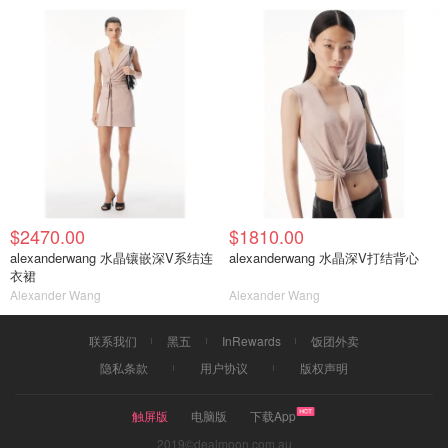
$2470.00
$1810.00
alexanderwang 水晶镶嵌深V系结连
alexanderwang 水晶深V打结背心
衣裙
Alexander Wang
Alexander Wang
联系我们
黑五
InRewards
饭团外卖
隐私条款
用户协议
版权声明
触屏版
电脑版
下载App
2019©dealmoon.com.au