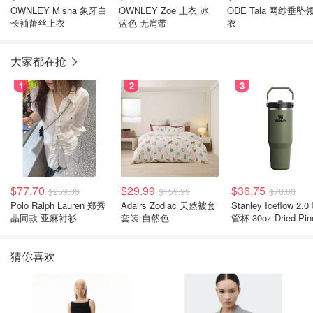
OWNLEY Misha 象牙白
OWNLEY Zoe 上衣 冰
ODE Tala 网纱垂坠
长袖蕾丝上衣
蓝色 无肩带
衣
大家都在抢
1
2
3
$77.70
$29.99
$36.75
$259.00
$159.99
$70.00
Polo Ralph Lauren 郑秀
Adairs Zodiac 天然被套
Stanley Iceflow 2.0 吸
晶同款 亚麻衬衫
套装 自然色
管杯 30oz Dried Pin
猜你喜欢