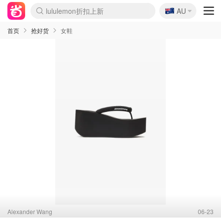
lululemon折扣上新
🇦🇺
Sasa美妆护肤3.5折
AU
SSENSE年中3折
FreshBeauty好价汇总
Cettire降价+叠9折
Farfetch折上8折
WWS Coles超市实拍
viagogo二手票捡漏
Myer清仓1折起
The Outnet奢牌1折起
David Jones 3折起
Flannels大牌1折
Perfumes Club护肤1折
AMIRO返校季6.2折
Oweek抽奖送Airpods
Amazon折扣汇总
eToro入金$200送$50
Amazon数码好物
ICONIC本周7.5折
ThedoubleF高奢地板价
Moose Knuckles 6折
丝芙兰5折起
EUFY官网3.7折起
Selenichast首饰2折
Trip机票酒店促销
YSL送5件彩妆礼
Amazon家居好物
BIGBANG巡演开票
David Jones时尚3折
Amazon美妆护肤
雅漾大喷$8
过敏原检测盒$33
伊索独家赠50ml沐浴露
科颜氏清仓3折
SEALIFE海洋馆门票6折
丝塔芙大白罐$16
订阅Newsletter送香薰
Cult Beauty 6.8折
Harrods圣诞日历2.3折
LN-CC奢牌私促3折
d'Alba空姐喷雾$16
EVE LOM套装逆天2折
Bernardelli独家4折
Adore Beauty 6折起
CT圣诞日历
Mytheresa奢品2.7折
Luxury Escapes 9折
Currentbody美容仪9折
MOON Garden Live
ALLSAINTS美衣3折
Roborock扫地机3.7折
Tingo Life水杯$24
Valentino官网5折
CR洗发护发6.3折
首页
抢好货
女鞋
Alexander Wang
06-23