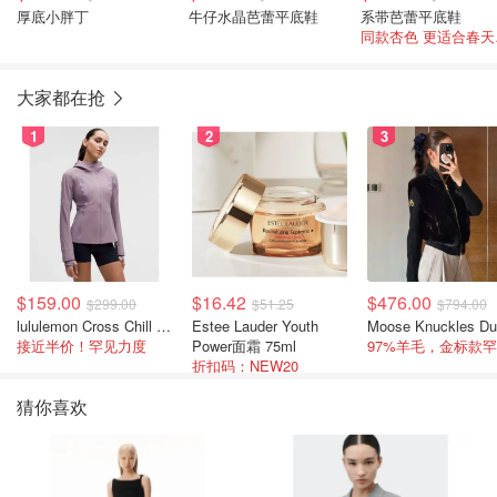
厚底小胖丁
牛仔水晶芭蕾平底鞋
系带芭蕾平底鞋
同款
大家都在抢
1
2
3
$159.00
$16.42
$476.00
$299.00
$51.25
$794.00
lululemon Cross Chill 女士运动外套
Estee Lauder Youth
接近半价！罕见力度
Power面霜 75ml
折扣码：NEW20
猜你喜欢