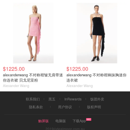
$1225.00
$1225.00
alexanderwang 不对称褶皱无肩带迷
alexanderwang 不对称褶裥抹胸迷你
你连衣裙 贝戈尼亚粉
连衣裙
Alexander Wang
Alexander Wang
联系我们
黑五
InRewards
饭团外卖
隐私条款
用户协议
版权声明
触屏版
电脑版
下载App
2019©dealmoon.com.au