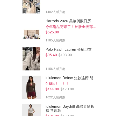
1402人感兴趣
Harrods 2026 美妆倒数日历
今年选品夯爆了！护肤全线都很绝
$525.00
1185人感兴趣
Polo Ralph Lauren 长袖卫衣
$95.40
$193.00
1156人感兴趣
lululemon Define 短款连帽 胡桃棕
0-8码！！！！
$140.00
$99.99
$144.00
$179.00
NikeSKIMS Shine Drawcord
ODE Laylani 短裤 轻质格纹织
紧身裤 17英寸
物 休闲风
1022人感兴趣
Stylerunner
Stylerunner
lululemon Daydrift 高腰直筒长
裤 常规款
$124.00
$179.00