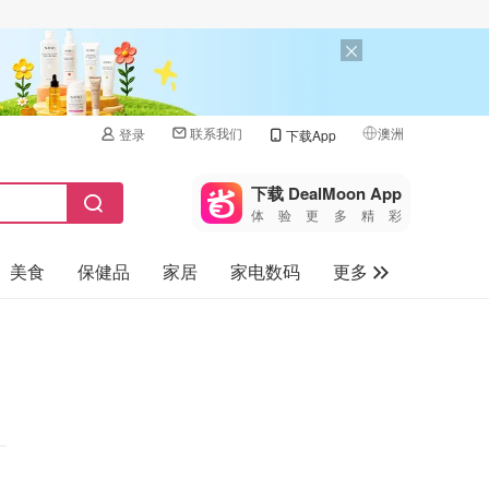
联系我们
澳洲
登录
下载App
🇺🇸
美国
下载 DealMoon App
体验更多精彩
🇨🇳
中国
美食
保健品
家居
家电数码
更多
🇨🇦
加拿大
🇬🇧
汽车
英国
旅游
🇩🇪
德国
母婴儿童
🇫🇷
法国
🇮🇹
意大利