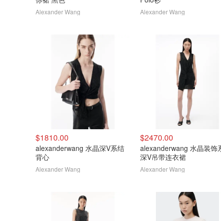
Alexander Wang
Alexander Wang
$1810.00
$2470.00
alexanderwang 水晶深V系结
alexanderwang 水晶装
背心
深V吊带连衣裙
Alexander Wang
Alexander Wang