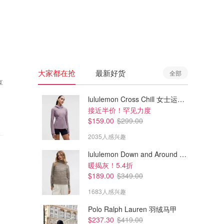
🇦🇺
澳洲
🇳🇿
新西兰
大家都在抢
最新好货
全部
享
lululemon Cross Chill 女士运动外套
接近半价！罕见力度
$159.00
$299.00
2035人感兴趣
lululemon Down and Around 羽绒夹克
暖揭灰！5.4折
$189.00
$349.00
1683人感兴趣
Polo Ralph Lauren 羽绒马甲
$237.30
$419.00