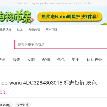
Dealmoon may be paid when users buy items via our links.
免费试用
社区
兑换商城
商家导航
护理
服饰
女鞋
配饰
包包
男士
运动户外
anderwang 4DC3264303015 标志短裤 灰色
00
er Wang
女士短裤