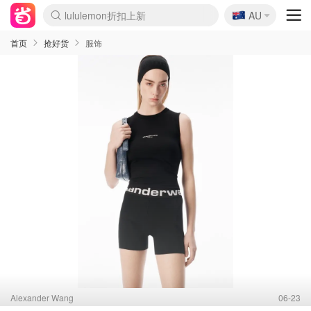
lululemon折扣上新
🇦🇺
AU
Sasa美妆护肤3.5折
SSENSE年中2.5折
FreshBeauty好价汇总
Cettire降价+叠9折
WWS Coles超市实拍
viagogo二手票捡漏
Myer超级周末
The Outnet奢牌1折起
David Jones 3折起
Flannels大牌1折
Perfumes Club护肤1折
AMIRO面罩$251
Amazon折扣汇总
eToro入金$200送$50
Amazon数码好物
ICONIC本周7.5折
ThedoubleF高奢地板价
Moose Knuckles 6折
丝芙兰5折起
EUFY摄像头$98
Selenichast首饰2折
Trip机票酒店促销
YSL送5件彩妆礼
Amazon家居好物
Amazon美妆护肤
雅漾大喷$8
过敏原检测盒$33
伊索独家赠50ml沐浴露
科颜氏高保湿面霜$29
SEALIFE海洋馆门票6折
丝塔芙大白罐$16
订阅Newsletter送香薰
Cult Beauty 6.8折
Harrods圣诞日历$525
LN-CC奢牌私促3折
d'Alba空姐喷雾$16
EVE LOM套装£56
Bernardelli独家4折
Adore Beauty 6折起
CT圣诞日历
Mytheresa奢品2.7折
Luxury Escapes 9折
Currentbody美容仪$881
MOON Garden Live
Roborock扫地机$649
Tingo Life水杯$24
Valentino官网5折
CR洗护套装$23
修丽可4件套$159
Myer彩妆2件7折
GANNI官网4.5折
Stylevana韩妆4折
Tessabit高奢8.5折
OGX洗发水$11
Amazon阿德莱德次日达
卡诗8.5折+赠礼
Philips Hue灯具8折
首页
抢好货
服饰
Alexander Wang
06-23