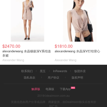
$2470.00
$1810.00
alexanderwang 水晶镶嵌深V系结连
alexanderwang 水晶深V打结背心
衣裙
Alexander Wang
Alexander Wang
联系我们
黑五
InRewards
饭团外卖
隐私条款
用户协议
版权声明
触屏版
电脑版
下载App
2019©dealmoon.com.au
页面信息由用户分享或品牌、商家提供，由Dealmoon核实后发布折
扣广告