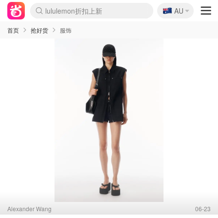
🇦🇺
Sasa美妆护肤3.5折
AU
lululemon折扣上新
SSENSE年中2.5折
FreshBeauty好价汇总
Cettire降价+叠9折
WWS Coles超市实拍
viagogo二手票捡漏
Myer超级周末
The Outnet奢牌1折起
David Jones 3折起
Flannels大牌1折
Perfumes Club护肤1折
AMIRO面罩$251
Amazon折扣汇总
eToro入金$200送$50
Amazon数码好物
ICONIC本周7.5折
ThedoubleF高奢地板价
Moose Knuckles 6折
丝芙兰5折起
EUFY摄像头$98
Selenichast首饰2折
Trip机票酒店促销
YSL送5件彩妆礼
Amazon家居好物
Amazon美妆护肤
雅漾大喷$8
过敏原检测盒$33
伊索独家赠50ml沐浴露
科颜氏高保湿面霜$29
SEALIFE海洋馆门票6折
丝塔芙大白罐$16
订阅Newsletter送香薰
Cult Beauty 6.8折
Harrods圣诞日历$525
LN-CC奢牌私促3折
d'Alba空姐喷雾$16
EVE LOM套装£56
Bernardelli独家4折
Adore Beauty 6折起
CT圣诞日历
Mytheresa奢品2.7折
Luxury Escapes 9折
Currentbody美容仪$881
MOON Garden Live
Roborock扫地机$649
Tingo Life水杯$24
Valentino官网5折
CR洗护套装$23
修丽可4件套$159
Myer彩妆2件7折
GANNI官网4.5折
Stylevana韩妆4折
Tessabit高奢8.5折
OGX洗发水$11
Amazon阿德莱德次日达
卡诗8.5折+赠礼
Philips Hue灯具8折
首页
抢好货
服饰
Alexander Wang
06-23