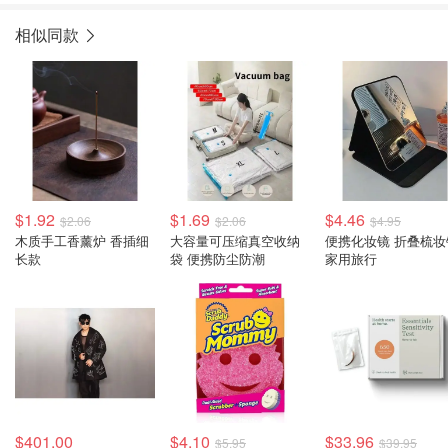
相似同款
$1.92
$1.69
$4.46
$2.06
$2.06
$4.95
木质手工香薰炉 香插细
大容量可压缩真空收纳
便携化妆镜 折叠梳妆
长款
袋 便携防尘防潮
家用旅行
$401.00
$4.10
$33.96
$5.95
$39.95