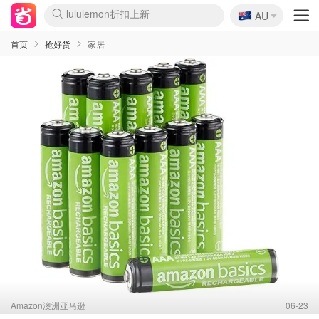
🇦🇺
Sasa美妆护肤3.5折
AU
lululemon折扣上新
SSENSE年中2.5折
FreshBeauty好价汇总
Cettire降价+叠9折
WWS Coles超市实拍
viagogo二手票捡漏
Myer超级周末
The Outnet奢牌1折起
David Jones 3折起
Flannels大牌1折
Perfumes Club护肤1折
AMIRO面罩$251
Amazon折扣汇总
eToro入金$200送$50
Amazon数码好物
ICONIC本周7.5折
ThedoubleF高奢地板价
Moose Knuckles 6折
丝芙兰5折起
EUFY摄像头$98
Selenichast首饰2折
Trip机票酒店促销
YSL送5件彩妆礼
Amazon家居好物
Amazon美妆护肤
雅漾大喷$8
过敏原检测盒$33
伊索独家赠50ml沐浴露
科颜氏高保湿面霜$29
SEALIFE海洋馆门票6折
丝塔芙大白罐$16
订阅Newsletter送香薰
Cult Beauty 6.8折
Harrods圣诞日历$525
LN-CC奢牌私促3折
d'Alba空姐喷雾$16
EVE LOM套装£56
Bernardelli独家4折
Adore Beauty 6折起
CT圣诞日历
Mytheresa奢品2.7折
Luxury Escapes 9折
Currentbody美容仪$881
MOON Garden Live
Roborock扫地机$649
Tingo Life水杯$24
Valentino官网5折
CR洗护套装$23
修丽可4件套$159
Myer彩妆2件7折
GANNI官网4.5折
Stylevana韩妆4折
Tessabit高奢8.5折
OGX洗发水$11
Amazon阿德莱德次日达
卡诗8.5折+赠礼
Philips Hue灯具8折
首页
抢好货
家居
Amazon澳洲亚马逊
06-23