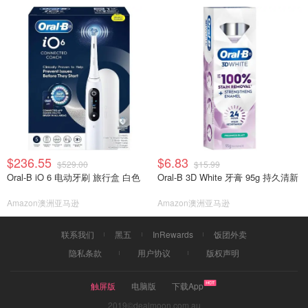
$236.55
$6.83
$529.00
$15.99
Oral-B iO 6 电动牙刷 旅行盒 白色
Oral-B 3D White 牙膏 95g 持久清新
Amazon澳洲亚马逊
Amazon澳洲亚马逊
联系我们
黑五
InRewards
饭团外卖
隐私条款
用户协议
版权声明
触屏版
电脑版
下载App
2019©dealmoon.com.au