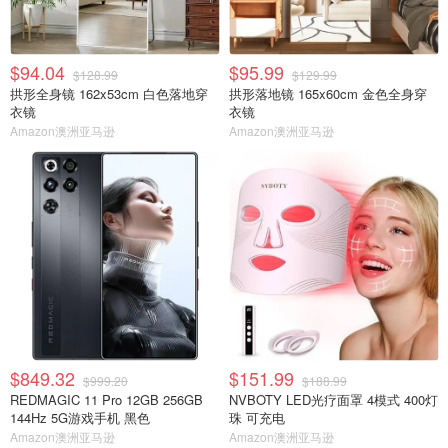
$94.04
$95.99
$128.99
$129.99
拱形全身镜 162x53cm 白色落地穿
拱形落地镜 165x60cm 金色全身穿
衣镜
衣镜
Amazon澳洲亚马逊
Amazon澳洲亚马逊
$849.32
$151.99
$999.20
$188.99
REDMAGIC 11 Pro 12GB 256GB
NVBOTY LED光疗面罩 4模式 400灯
144Hz 5G游戏手机 黑色
珠 可充电
Amazon澳洲亚马逊
Amazon澳洲亚马逊