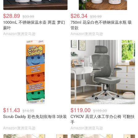
$28.89
$26.34
$33.99
$30.99
1000mL 不锈钢保温水壶 两盖 梦幻
750ml 花朵白色不锈钢保温水瓶 吸
蕨叶
管款
Amazon澳洲亚马逊
Amazon澳洲亚马逊
$11.43
$119.00
$14.95
$169.00
Scrub Daddy 彩色免划痕海绵 3块装
CYKOV 高背人体工学办公椅 可翻扶
手
Amazon澳洲亚马逊
Amazon澳洲亚马逊