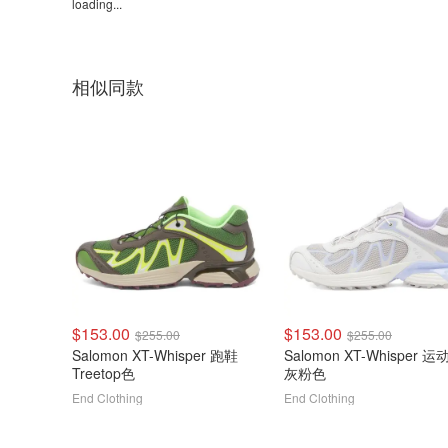
loading...
相似同款
$153.00
$153.00
$255.00
$255.00
Salomon XT-Whisper 跑鞋
Salomon XT-Whisper 运
Treetop色
灰粉色
End Clothing
End Clothing