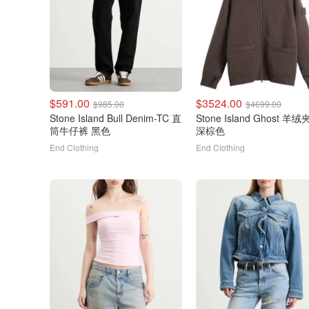
$591.00
$3524.00
$985.00
$4699.00
Stone Island Bull Denim-TC 直
Stone Island Ghost 羊
筒牛仔裤 黑色
深棕色
End Clothing
End Clothing