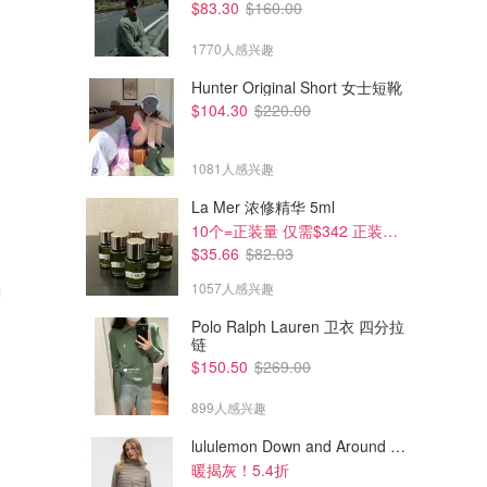
$83.30
$160.00
1770人感兴趣
Hunter Original Short 女士短靴
$104.30
$220.00
1081人感兴趣
La Mer 浓修精华 5ml
10个=正装量 仅需$342 正装半价！
$35.66
$82.03
1057人感兴趣
Polo Ralph Lauren 卫衣 四分拉
链
$70.00
$237.00
$155.00
$395.00
$150.50
$269.00
Salomon Rx Moc 3.0 运动鞋
Salomon ACS PRO GTX 女款
香草色
运动鞋 紫色
899人感兴趣
End Clothing
End Clothing
lululemon Down and Around 羽绒夹克
暖揭灰！5.4折