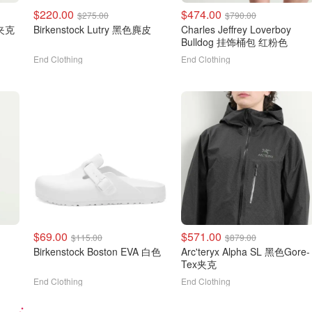
$220.00
$474.00
$275.00
$790.00
仔夹克
Birkenstock Lutry 黑色麂皮
Charles Jeffrey Loverboy
Bulldog 挂饰桶包 红粉色
End Clothing
End Clothing
$69.00
$571.00
$115.00
$879.00
Birkenstock Boston EVA 白色
Arc'teryx Alpha SL 黑色Gore-
Tex夹克
End Clothing
End Clothing