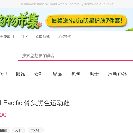
Dealmoon may be paid when users buy items via our links.
免费试用
社区
兑换商城
商家导航
护理
服饰
女鞋
配饰
包包
男士
运动户外
I Pacific 骨头黑色运动鞋
00
thing
皮鞋
运动鞋