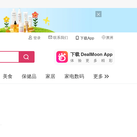
联系我们
澳洲
登录
下载App
🇺🇸
美国
下载 DealMoon App
体验更多精彩
🇨🇳
中国
美食
保健品
家居
家电数码
更多
🇨🇦
加拿大
🇬🇧
汽车
英国
旅游
🇩🇪
德国
母婴儿童
🇫🇷
法国
🇮🇹
意大利