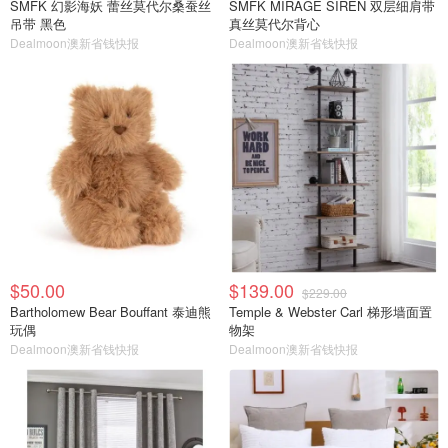
SMFK 幻影海妖 蕾丝莫代尔桑蚕丝
SMFK MIRAGE SIREN 双层细肩带
吊带 黑色
真丝莫代尔背心
Dealmoon澳新省钱快报
Dealmoon澳新省钱快报
$50.00
$139.00
$229.00
Bartholomew Bear Bouffant 泰迪熊
Temple & Webster Carl 梯形墙面置
玩偶
物架
Dealmoon澳新省钱快报
Dealmoon澳新省钱快报