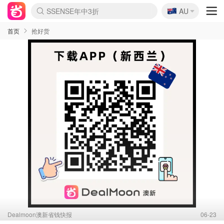
🇦🇺
SSENSE年中3折
AU
lululemon折扣上新
Sasa美妆护肤3.5折
FreshBeauty好价汇总
Cettire降价+叠9折
Farfetch折上8折
WWS Coles超市实拍
viagogo二手票捡漏
Myer清仓1折起
The Outnet奢牌1折起
David Jones 3折起
Flannels大牌1折
Perfumes Club护肤1折
AMIRO返校季6.2折
Oweek抽奖送Airpods
Amazon折扣汇总
eToro入金$200送$50
Amazon数码好物
ICONIC本周7.5折
ThedoubleF高奢地板价
Moose Knuckles 6折
丝芙兰5折起
EUFY官网3.7折起
Selenichast首饰2折
Trip机票酒店促销
YSL送5件彩妆礼
Amazon家居好物
BIGBANG巡演开票
David Jones时尚3折
Amazon美妆护肤
雅漾大喷$8
过敏原检测盒$33
伊索独家赠50ml沐浴露
科颜氏清仓3折
SEALIFE海洋馆门票6折
丝塔芙大白罐$16
订阅Newsletter送香薰
Cult Beauty 6.8折
Harrods圣诞日历2.3折
LN-CC奢牌私促3折
d'Alba空姐喷雾$16
EVE LOM套装逆天2折
Bernardelli独家4折
Adore Beauty 6折起
CT圣诞日历
Mytheresa奢品2.7折
Luxury Escapes 9折
Currentbody美容仪9折
卡诗9折+赠4件礼
MOON Garden Live
ALLSAINTS美衣3折
Roborock扫地机3.7折
Tingo Life水杯$24
Valentino官网5折
CR洗发护发6.3折
首页
抢好货
Dealmoon澳新省钱快报
06-23