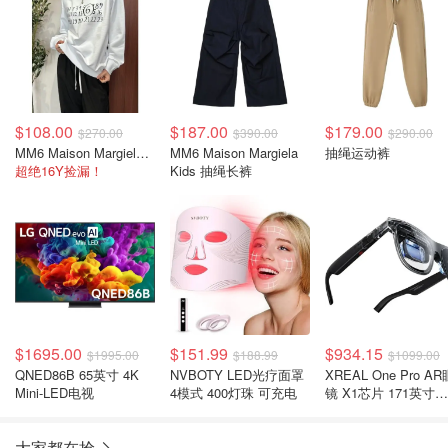
$108.00
$187.00
$179.00
$270.00
$390.00
$290.00
MM6 Maison Margiela 长袖卫衣
MM6 Maison Margiela
抽绳运动裤
超绝16Y捡漏！
Kids 抽绳长裤
$1695.00
$151.99
$934.15
$1995.00
$188.99
$1099.00
QNED86B 65英寸 4K
NVBOTY LED光疗面罩
XREAL One Pro AR
Mini-LED电视
4模式 400灯珠 可充电
镜 X1芯片 171英寸
120Hz
大家都在抢