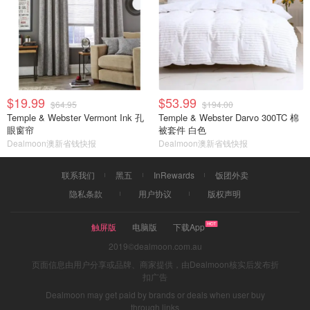
$19.99
$53.99
$64.95
$194.00
Temple & Webster Vermont Ink 孔
Temple & Webster Darvo 300TC 棉
眼窗帘
被套件 白色
Dealmoon澳新省钱快报
Dealmoon澳新省钱快报
联系我们
黑五
InRewards
饭团外卖
隐私条款
用户协议
版权声明
触屏版
电脑版
下载App
2019©dealmoon.com.au
页面信息由用户分享或品牌、商家提供，由Dealmoon核实后发布折
扣广告
Dealmoon may get paid by brands or deals when user buy
through links