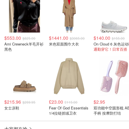
$553.00
$1441.00
$140.00
$825.00
$3065.00
$155.00
Ami Crewneck羊毛开衫
米色双面围巾大衣
On Cloud 6 灰色运
黑色
通勤穿它！日常百搭
$215.96
£23.00
$2.95
$269.95
£115.00
女士凉鞋
Fear Of God Essentials
双功能中空圆形梳 A
1/4拉链抓绒卫衣
手柄 按摩防打结
大家都在抢