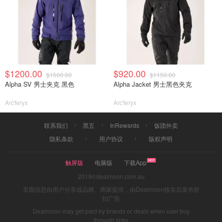
$1200.00
$920.00
$1500.00
$1150.00
Alpha SV 男士夹克 黑色
Alpha Jacket 男士黑色夹克
Arc'teryx
Arc'teryx
联系我们
黑五
InRewards
饭团外卖
隐私条款
用户协议
版权声明
触屏版
电脑版
下载App
2019©dealmoon.com.au
页面信息由用户分享或品牌、商家提供，由Dealmoon核实后发布折
扣广告
Dealmoon may get paid by brands or deals when user buy
through links