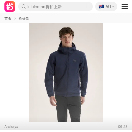
🇦🇺
Sasa美妆护肤3.5折
AU
SSENSE年中3折
FreshBeauty好价汇总
Cettire降价+叠9折
Farfetch折上8折
WWS Coles超市实拍
viagogo二手票捡漏
Myer超级周末1折
The Outnet奢牌1折起
David Jones 3折起
Flannels大牌1折
Perfumes Club护肤1折
AMIRO返校季6.2折
Oweek抽奖送Airpods
Amazon折扣汇总
eToro入金$200送$50
Amazon数码好物
ICONIC本周7.5折
ThedoubleF高奢地板价
Moose Knuckles 6折
丝芙兰5折起
EUFY官网3.7折起
Selenichast首饰2折
Trip机票酒店促销
YSL送5件彩妆礼
Amazon家居好物
BIGBANG巡演开票
David Jones时尚3折
Amazon美妆护肤
雅漾大喷$8
过敏原检测盒$33
伊索独家赠50ml沐浴露
科颜氏清仓3折
SEALIFE海洋馆门票6折
丝塔芙大白罐$16
订阅Newsletter送香薰
Cult Beauty 6.8折
Harrods圣诞日历2.3折
LN-CC奢牌私促3折
d'Alba空姐喷雾$16
EVE LOM套装逆天2折
Bernardelli独家4折
Adore Beauty 6折起
CT圣诞日历
Mytheresa奢品2.7折
Luxury Escapes 9折
Currentbody美容仪9折
MOON Garden Live
ALLSAINTS美衣3折
Roborock扫地机3.7折
Tingo Life水杯$24
Valentino官网5折
CR洗发护发6.3折
修丽可套装7.4折
Myer彩妆2件7折
GANNI官网4.5折
Stylevana韩妆4折
Tessabit高奢8.5折
首页
抢好货
Arc'teryx
06-23