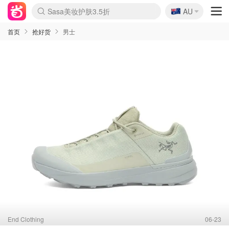
🇦🇺
Sasa美妆护肤3.5折
AU
lululemon折扣上新
SSENSE年中3折
FreshBeauty好价汇总
Cettire降价+叠9折
WWS Coles超市实拍
viagogo二手票捡漏
Myer超级周末1折
The Outnet奢牌1折起
David Jones 3折起
Flannels大牌1折
Perfumes Club护肤1折
AMIRO返校季6.2折
Amazon折扣汇总
eToro入金$200送$50
Amazon数码好物
ICONIC本周7.5折
ThedoubleF高奢地板价
Moose Knuckles 6折
丝芙兰5折起
EUFY官网3.7折起
Selenichast首饰2折
Trip机票酒店促销
YSL送5件彩妆礼
Amazon家居好物
Amazon美妆护肤
雅漾大喷$8
过敏原检测盒$33
伊索独家赠50ml沐浴露
科颜氏清仓3折
SEALIFE海洋馆门票6折
丝塔芙大白罐$16
订阅Newsletter送香薰
Cult Beauty 6.8折
Harrods圣诞日历2.3折
LN-CC奢牌私促3折
d'Alba空姐喷雾$16
EVE LOM套装逆天2折
Bernardelli独家4折
Adore Beauty 6折起
CT圣诞日历
Mytheresa奢品2.7折
Luxury Escapes 9折
Currentbody美容仪9折
MOON Garden Live
Roborock扫地机3.7折
Tingo Life水杯$24
Valentino官网5折
CR洗发护发6.3折
修丽可套装7.4折
Myer彩妆2件7折
GANNI官网4.5折
Stylevana韩妆4折
Tessabit高奢8.5折
OGX洗护4折
Amazon阿德莱德次日达
卡诗8.5折+赠礼
Philips Hue灯具8折
首页
抢好货
男士
End Clothing
06-23