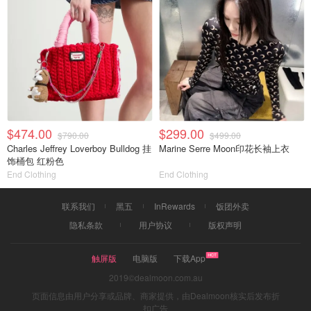
$474.00
$299.00
$790.00
$499.00
Charles Jeffrey Loverboy Bulldog 挂
Marine Serre Moon印花长袖上衣
饰桶包 红粉色
End Clothing
End Clothing
联系我们
黑五
InRewards
饭团外卖
隐私条款
用户协议
版权声明
触屏版
电脑版
下载App
2019©dealmoon.com.au
页面信息由用户分享或品牌、商家提供，由Dealmoon核实后发布折
扣广告