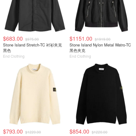
$683.00
$1151.00
$975.00
$1919.00
Stone Island Stretch-TC 衬衫夹克
Stone Island Nylon Metal Watro-TC
黑色
黑色夹克
End Clothing
End Clothing
$793.00
$854.00
$1220.00
$1220.00