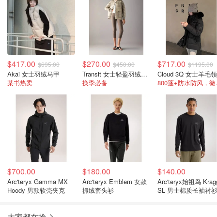
$417.00
$270.00
$717.00
$695.00
$450.00
$1195.00
Akai 女士羽绒马甲
Transit 女士轻盈羽绒夹克
某书热卖
换季必备
800
$700.00
$180.00
$140.00
Arc'teryx Gamma MX
Arc'teryx Emblem 女款
Arc'teryx始祖鸟 Krag
Hoody 男款软壳夹克
抓绒套头衫
SL 男士棉质长袖衬
大家都在抢