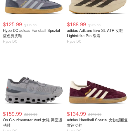
$125.99
$188.99
$179.99
$269.99
Hype DC adidas Handball Spezial
adidas Adizero Evo SL ATR 女鞋
蓝色麂皮鞋
Lightstrike Pro 缓震
Hype DC
Hype DC
$159.99
$134.99
$269.99
$179.99
On Cloudmonster Void 女鞋 网面运
adidas Handball Spezial 女款绒面复
动鞋
古运动鞋
Hype DC
Hype DC