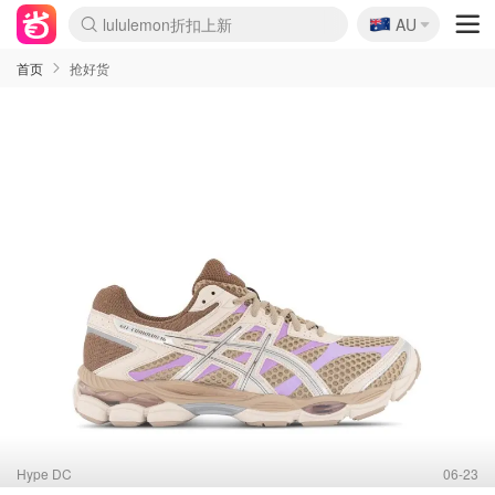
🇦🇺
Sasa美妆护肤3.5折
AU
lululemon折扣上新
SSENSE年中3折
FreshBeauty好价汇总
Cettire降价+叠9折
WWS Coles超市实拍
viagogo二手票捡漏
Myer超级周末1折
The Outnet奢牌1折起
David Jones 3折起
Flannels大牌1折
Perfumes Club护肤1折
AMIRO返校季6.2折
Amazon折扣汇总
eToro入金$200送$50
Amazon数码好物
ICONIC本周7.5折
ThedoubleF高奢地板价
Moose Knuckles 6折
丝芙兰5折起
EUFY官网3.7折起
Selenichast首饰2折
Trip机票酒店促销
YSL送5件彩妆礼
Amazon家居好物
Amazon美妆护肤
雅漾大喷$8
过敏原检测盒$33
伊索独家赠50ml沐浴露
科颜氏清仓3折
SEALIFE海洋馆门票6折
丝塔芙大白罐$16
订阅Newsletter送香薰
Cult Beauty 6.8折
Harrods圣诞日历2.3折
LN-CC奢牌私促3折
d'Alba空姐喷雾$16
EVE LOM套装逆天2折
Bernardelli独家4折
Adore Beauty 6折起
CT圣诞日历
Mytheresa奢品2.7折
Luxury Escapes 9折
Currentbody美容仪9折
MOON Garden Live
Roborock扫地机3.7折
Tingo Life水杯$24
Valentino官网5折
CR洗发护发6.3折
修丽可套装7.4折
Myer彩妆2件7折
GANNI官网4.5折
Stylevana韩妆4折
Tessabit高奢8.5折
OGX洗护4折
Amazon阿德莱德次日达
卡诗8.5折+赠礼
Philips Hue灯具8折
首页
抢好货
Hype DC
06-23