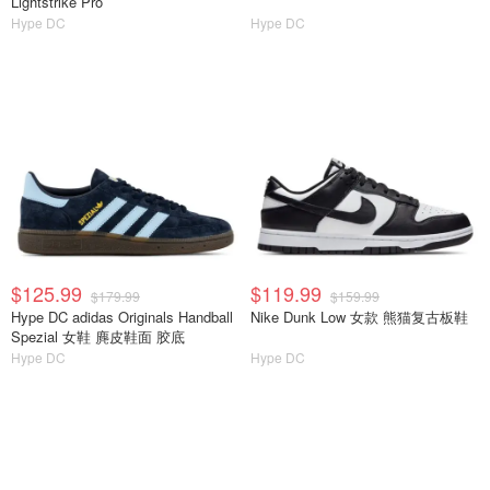
Lightstrike Pro
Hype DC
Hype DC
$125.99
$119.99
$179.99
$159.99
Hype DC adidas Originals Handball
Nike Dunk Low 女款 熊猫复古板鞋
Spezial 女鞋 麂皮鞋面 胶底
Hype DC
Hype DC