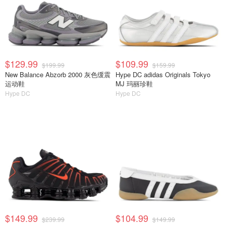
$129.99
$109.99
$199.99
$159.99
New Balance Abzorb 2000 灰色缓震
Hype DC adidas Originals Tokyo
运动鞋
MJ 玛丽珍鞋
Hype DC
Hype DC
$149.99
$104.99
$239.99
$149.99