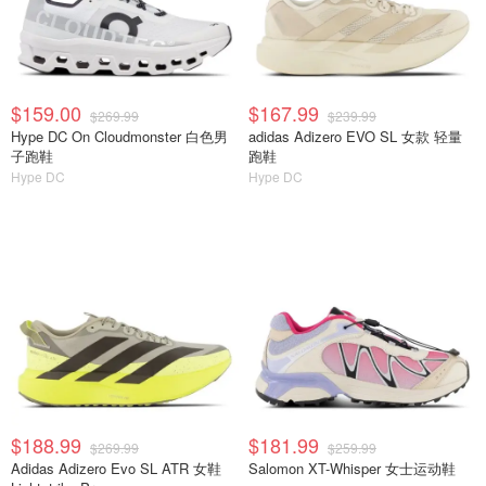
$159.00
$167.99
$269.99
$239.99
Hype DC On Cloudmonster 白色男
adidas Adizero EVO SL 女款 轻量
子跑鞋
跑鞋
Hype DC
Hype DC
$188.99
$181.99
$269.99
$259.99
Adidas Adizero Evo SL ATR 女鞋
Salomon XT-Whisper 女士运动鞋