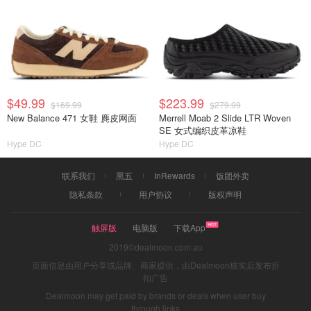
$49.99
$223.99
$169.99
$279.99
New Balance 471 女鞋 麂皮网面
Merrell Moab 2 Slide LTR Woven
SE 女式编织皮革凉鞋
Hype DC
Hype DC
联系我们
黑五
InRewards
饭团外卖
隐私条款
用户协议
版权声明
触屏版
电脑版
下载App
2019©dealmoon.com.au
页面信息由用户分享或品牌、商家提供，由Dealmoon核实后发布折
扣广告
Dealmoon may get paid by brands or deals when user buy
through links