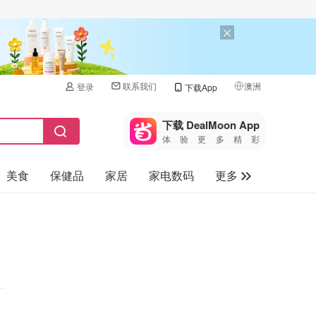
联系我们
澳洲
登录
下载App
🇺🇸
美国
下载 DealMoon App
体验更多精彩
🇨🇳
中国
美食
保健品
家居
家电数码
更多
🇨🇦
加拿大
🇬🇧
汽车
英国
旅游
🇩🇪
德国
母婴儿童
🇫🇷
法国
🇮🇹
意大利