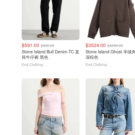
$591.00
$3524.00
$985.00
$4699.00
Stone Island Bull Denim-TC 直
Stone Island Ghost 羊
筒牛仔裤 黑色
深棕色
End Clothing
End Clothing