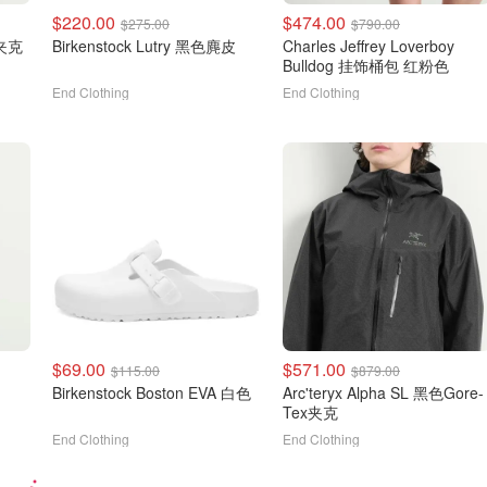
$220.00
$474.00
$275.00
$790.00
仔夹克
Birkenstock Lutry 黑色麂皮
Charles Jeffrey Loverboy
Bulldog 挂饰桶包 红粉色
End Clothing
End Clothing
$69.00
$571.00
$115.00
$879.00
Birkenstock Boston EVA 白色
Arc'teryx Alpha SL 黑色Gore-
Tex夹克
End Clothing
End Clothing