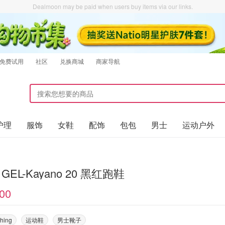
Dealmoon may be paid when users buy items via our links.
免费试用
社区
兑换商城
商家导航
护理
服饰
女鞋
配饰
包包
男士
运动户外
s GEL-Kayano 20 黑红跑鞋
00
thing
运动鞋
男士靴子