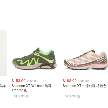
$153.00
$198.00
$255.00
$305.00
l 羔羊
Salomon XT-Whisper 跑鞋
Salomon XT-6 运动鞋 棕粉色
Treetop色
End Clothing
End Clothing