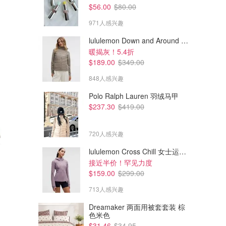
$56.00
$80.00
971人感兴趣
lululemon Down and Around 羽绒夹克
暖揭灰！5.4折
$189.00
$349.00
848人感兴趣
Polo Ralph Lauren 羽绒马甲
$237.30
$419.00
720人感兴趣
lululemon Cross Chill 女士运动外套
接近半价！罕见力度
$153.00
$62.00
$255.00
$155.00
$159.00
$299.00
Salomon XT-Whisper 运动鞋
Salomon Rx Moc 3.0 慢跑鞋
灰粉色
天空蓝
713人感兴趣
End Clothing
End Clothing
Dreamaker 两面用被套套装 棕
色米色
$31.46
$34.95