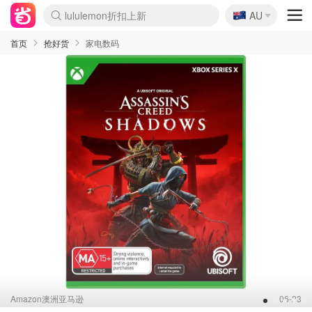
🇦🇺
Sasa美妆护肤3.5折
AU
lululemon折扣上新
SSENSE年中3折
FreshBeauty好价汇总
Cettire降价+叠9折
Farfetch折上8折
WWS Coles超市实拍
viagogo二手票捡漏
Myer清仓1折起
The Outnet奢牌1折起
David Jones 3折起
Flannels大牌1折
Perfumes Club护肤1折
AMIRO返校季6.2折
Oweek抽奖送Airpods
Amazon折扣汇总
eToro入金$200送$50
Amazon数码好物
ICONIC本周7.5折
ThedoubleF高奢地板价
Moose Knuckles 6折
丝芙兰5折起
EUFY官网3.7折起
Selenichast首饰2折
Trip机票酒店促销
YSL送5件彩妆礼
Amazon家居好物
BIGBANG巡演开票
David Jones时尚3折
Amazon美妆护肤
雅漾大喷$8
过敏原检测盒$33
伊索独家赠50ml沐浴露
科颜氏清仓3折
SEALIFE海洋馆门票6折
丝塔芙大白罐$16
订阅Newsletter送香薰
Cult Beauty 6.8折
Harrods圣诞日历2.3折
LN-CC奢牌私促3折
d'Alba空姐喷雾$16
EVE LOM套装逆天2折
Bernardelli独家4折
Adore Beauty 6折起
CT圣诞日历
Mytheresa奢品2.7折
Luxury Escapes 9折
Currentbody美容仪9折
卡诗9折+赠4件礼
MOON Garden Live
ALLSAINTS美衣3折
Roborock扫地机3.7折
Tingo Life水杯$24
Valentino官网5折
CR洗发护发6.3折
首页
抢好货
家电数码
Amazon澳洲亚马逊
06-23
1
2
3
4
5