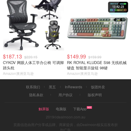
$187.13
$149.99
$220.15
$159.99
CYKOV 网眼人体工学办公椅 可调脚
RK ROYAL KLUDGE S98 无线机械
踏头枕
键盘 智能显示旋钮 98键
Amazon澳洲亚马逊
Amazon澳洲亚马逊
联系我们
黑五
InRewards
饭团外卖
隐私条款
用户协议
版权声明
触屏版
电脑版
下载App
2019©dealmoon.com.au
页面信息由用户分享或品牌、商家提供，由Dealmoon核实后发布折
扣广告