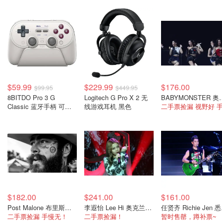
$59.99
$229.99
$176.00
$99.95
$449.95
8BITDO Pro 3 G
Logitech G Pro X 2 无
BABYMONSTER
Classic 蓝牙手柄 可换
线游戏耳机 黑色
ABXY键
$182.00
$241.00
$161.00
Post Malone 布里斯班场 10月12日
李遐怡 Lee Hi 奥克兰演唱会门票 9月2日
任贤齐 
二手票捡漏 手慢无！
二手票捡漏！
暂时售罄，蹲补票~