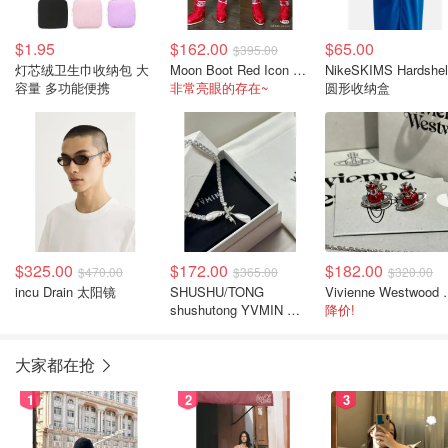
$1.95
$162.00
$65.00
$395.00
灯芯绒卫生巾收纳包 大
Moon Boot Red Icon 尼龙靴 红色
NikeSKIMS Hardshel
容量 多功能便携
非常亮眼的存在~
圆形收纳盒
$325.00
$172.00
$182.00
$470.00
$365.00
$320.00
incu Drain 太阳镜
SHUSHU/TONG
Vivienne 
shushutong YVMIN 羽
降价!
毛锆石水滴项链
大家都在抢
1
2
3