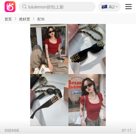
lululemon折扣上新
🇦🇺
Sasa美妆护肤3.5折
AU
SSENSE年中2.5折
FreshBeauty好价汇总
Cettire降价+叠9折
WWS Coles超市实拍
viagogo二手票捡漏
Myer超级周末
The Outnet奢牌1折起
David Jones 3折起
Flannels大牌1折
Perfumes Club护肤1折
AMIRO面罩$251
Amazon折扣汇总
eToro入金$200送$50
Amazon数码好物
ICONIC本周7.5折
ThedoubleF高奢地板价
Moose Knuckles 6折
丝芙兰5折起
EUFY摄像头$98
Selenichast首饰2折
Trip机票酒店促销
YSL送5件彩妆礼
Amazon家居好物
Amazon美妆护肤
雅漾大喷$8
过敏原检测盒$33
伊索独家赠50ml沐浴露
科颜氏高保湿面霜$29
SEALIFE海洋馆门票6折
丝塔芙大白罐$16
订阅Newsletter送香薰
Cult Beauty 6.8折
Harrods圣诞日历$525
LN-CC奢牌私促3折
d'Alba空姐喷雾$16
EVE LOM套装£56
Bernardelli独家4折
Adore Beauty 6折起
CT圣诞日历
Mytheresa奢品2.7折
Luxury Escapes 9折
Currentbody美容仪$881
MOON Garden Live
Roborock扫地机$649
Tingo Life水杯$24
Valentino官网5折
CR洗护套装$23
修丽可4件套$159
Myer彩妆2件7折
GANNI官网4.5折
Stylevana韩妆4折
Tessabit高奢8.5折
OGX洗发水$11
Amazon阿德莱德次日达
卡诗8.5折+赠礼
Philips Hue灯具8折
首页
抢好货
配饰
SSENSE
07-17