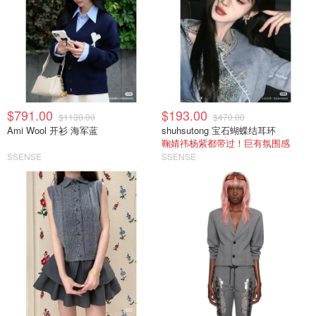
$791.00
$193.00
$1130.00
$470.00
Ami Wool 开衫 海军蓝
shuhsutong 宝石蝴蝶结耳环
鞠婧祎杨紫都带过！巨有氛围感
SSENSE
SSENSE