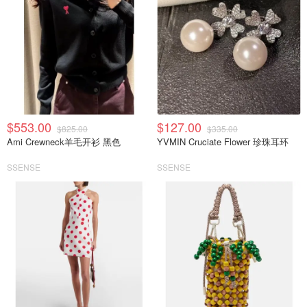
$553.00
$127.00
$825.00
$335.00
Ami Crewneck羊毛开衫 黑色
YVMIN Cruciate Flower 珍珠耳环
SSENSE
SSENSE