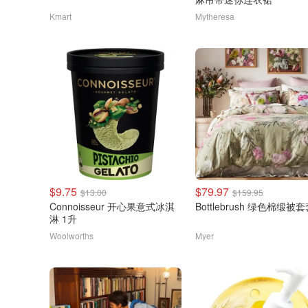
Kmart
Mytheresa
$9.75
$79.97
$13.00
$159.95
Connoisseur 开心果意式冰淇
Bottlebrush 绿色棉缎被
淋 1升
Woolworths
Myer