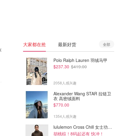
🇦🇺
澳洲
🇳🇿
新西兰
大家都在抢
最新好货
全部
享
Polo Ralph Lauren 羽绒马甲
$237.30
$419.00
2058人感兴趣
Alexander Wang STAR 拉链卫
衣 高密绒面料
$770.00
1354人感兴趣
lululemon Cross Chill 女士功能夹克
胡桃棕！8码起还有 快冲！