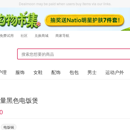
Dealmoon may be paid when users buy items via our links.
免费试用
社区
兑换商城
商家导航
护理
服饰
女鞋
配饰
包包
男士
运动户外
容量黑色电饭煲
0
电饭锅