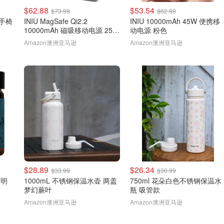
$62.88
$53.54
$73.99
$62.99
扶手椅
INIU MagSafe Qi2.2
INIU 10000mAh 45W 便携移
10000mAh 磁吸移动电源 25W
动电源 粉色
棕色
Amazon澳洲亚马逊
Amazon澳洲亚马逊
$28.89
$26.34
$33.99
$30.99
 透明
1000mL 不锈钢保温水壶 两盖
750ml 花朵白色不锈钢保温水
梦幻蕨叶
瓶 吸管款
Amazon澳洲亚马逊
Amazon澳洲亚马逊