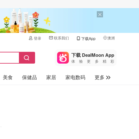
联系我们
澳洲
登录
下载App
🇺🇸
美国
下载 DealMoon App
体验更多精彩
🇨🇳
中国
美食
保健品
家居
家电数码
更多
🇨🇦
加拿大
🇬🇧
汽车
英国
旅游
🇩🇪
德国
母婴儿童
🇫🇷
法国
🇮🇹
意大利