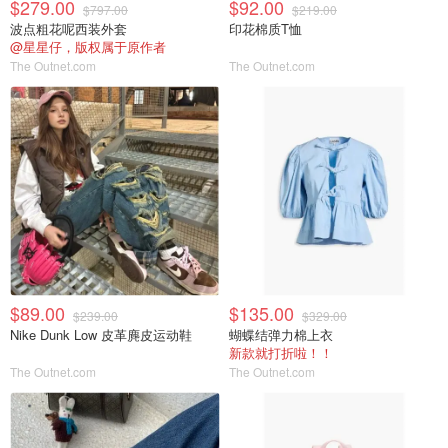
$279.00
$92.00
$797.00
$219.00
波点粗花呢西装外套
印花棉质T恤
@星星仔，版权属于原作者
The Outnet.com
The Outnet.com
$89.00
$135.00
$239.00
$329.00
Nike Dunk Low 皮革麂皮运动鞋
蝴蝶结弹力棉上衣
新款就打折啦！！
The Outnet.com
The Outnet.com