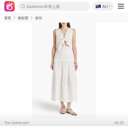
🇦🇺
Sasa美妆护肤3.5折
AU
SSENSE年中3折
FreshBeauty好价汇总
Cettire降价+叠9折
Farfetch折上8折
WWS Coles超市实拍
viagogo二手票捡漏
Myer清仓1折起
The Outnet奢牌1折起
David Jones 3折起
Flannels大牌1折
Perfumes Club护肤1折
AMIRO返校季6.2折
Oweek抽奖送Airpods
Amazon折扣汇总
eToro入金$200送$50
Amazon数码好物
ICONIC本周7.5折
ThedoubleF高奢地板价
Moose Knuckles 6折
丝芙兰5折起
EUFY官网3.7折起
Selenichast首饰2折
Trip机票酒店促销
YSL送5件彩妆礼
Amazon家居好物
BIGBANG巡演开票
David Jones时尚3折
Amazon美妆护肤
雅漾大喷$8
过敏原检测盒$33
伊索独家赠50ml沐浴露
科颜氏送高保湿面霜
SEALIFE海洋馆门票6折
丝塔芙大白罐$16
订阅Newsletter送香薰
Cult Beauty 6.8折
Harrods圣诞日历2.3折
LN-CC奢牌私促3折
d'Alba空姐喷雾$16
EVE LOM套装逆天2折
Bernardelli独家4折
Adore Beauty 6折起
CT圣诞日历
Mytheresa奢品2.7折
首页
抢好货
服饰
The Outnet.com
06-23