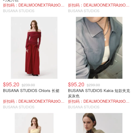
折扣码：DEALMOONEXTRA20OFF
折扣码：DEALMOONEXTRA20OFF
BUSANA STUDIOS
BUSANA STUDIOS
$95.20
$95.20
$239.00
$299.00
BUSANA STUDIOS Chloris 长裙
BUSANA STUDIOS Kakia 短款夹克
炭灰色
折扣码：DEALMOONEXTRA20OFF
折扣码：DEALMOONEXTRA20OFF
BUSANA STUDIOS
BUSANA STUDIOS