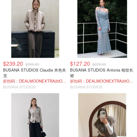
$239.20
$127.20
$299.00
$229.00
BUSANA STUDIOS Claudia 米色夹
BUSANA STUDIOS Antonia 格纹长
克
裙
折扣码：DEALMOONEXTRA20OFF
折扣码：DEALMOONEXTRA20OFF
BUSANA STUDIOS
BUSANA STUDIOS