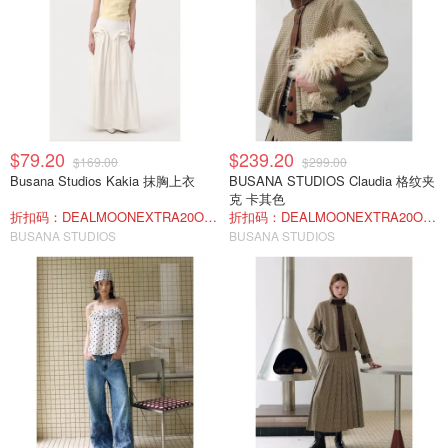
$79.20
$239.20
$169.00
$299.00
Busana Studios Kakia 抹胸上衣
BUSANA STUDIOS Claudia 格纹夹
克 卡其色
折扣码：DEALMOONEXTRA20OFF
折扣码：DEALMOONEXTRA20OFF
BUSANA STUDIOS
BUSANA STUDIOS