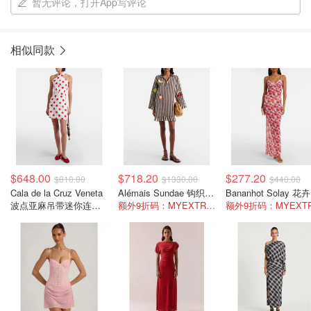
暂无评论，打开App写评论
相似同款
$648.00
$718.20
$277.20
$810.00
$1330.00
$440.00
Cala de la Cruz Veneta
Alémais Sundae 钩织刺绣棉质长袍
B
波点亚麻吊带迷你连衣
额外9折码：MYEXTRA10
裙