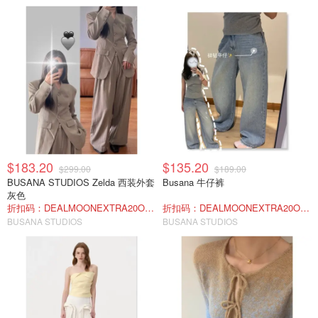
$183.20
$135.20
$299.00
$189.00
BUSANA STUDIOS Zelda 西装外套
Busana 牛仔裤
灰色
折扣码：DEALMOONEXTRA20OFF
折扣码：DEALMOONEXTRA20OFF
BUSANA STUDIOS
BUSANA STUDIOS