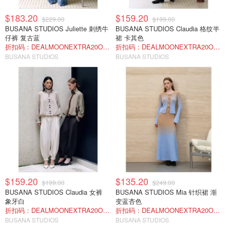
$183.20
$159.20
$229.00
$199.00
BUSANA STUDIOS Juliette 刺绣牛
BUSANA STUDIOS Claudia 格纹半
仔裤 复古蓝
裙 卡其色
折扣码：DEALMOONEXTRA20OFF
折扣码：DEALMOONEXTRA20OFF
BUSANA STUDIOS
BUSANA STUDIOS
$159.20
$135.20
$199.00
$249.00
BUSANA STUDIOS Claudia 女裤
BUSANA STUDIOS Mia 针织裙 渐
象牙白
变蓝杏色
折扣码：DEALMOONEXTRA20OFF
折扣码：DEALMOONEXTRA20OFF
BUSANA STUDIOS
BUSANA STUDIOS