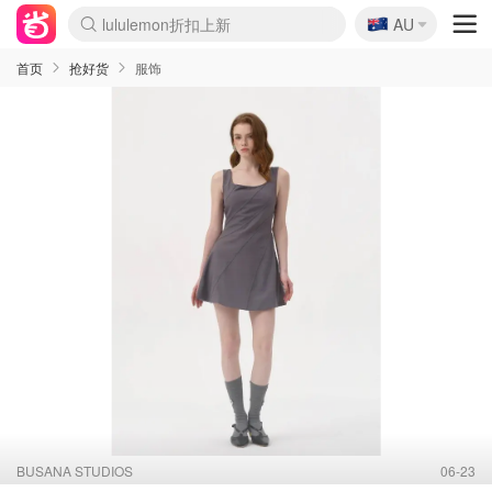
🇦🇺
Sasa美妆护肤3.5折
AU
lululemon折扣上新
SSENSE年中2.5折
FreshBeauty好价汇总
Cettire降价+叠9折
WWS Coles超市实拍
viagogo二手票捡漏
Myer超级周末
The Outnet奢牌1折起
David Jones 3折起
Flannels大牌1折
Perfumes Club护肤1折
AMIRO面罩$251
Amazon折扣汇总
eToro入金$200送$50
Amazon数码好物
ICONIC本周7.5折
ThedoubleF高奢地板价
Moose Knuckles 6折
丝芙兰5折起
EUFY摄像头$98
Selenichast首饰2折
Trip机票酒店促销
YSL送5件彩妆礼
Amazon家居好物
Amazon美妆护肤
雅漾大喷$8
过敏原检测盒$33
伊索独家赠50ml沐浴露
科颜氏高保湿面霜$29
SEALIFE海洋馆门票6折
丝塔芙大白罐$16
订阅Newsletter送香薰
Cult Beauty 6.8折
Harrods圣诞日历$525
LN-CC奢牌私促3折
d'Alba空姐喷雾$16
EVE LOM套装£56
Bernardelli独家4折
Adore Beauty 6折起
CT圣诞日历
Mytheresa奢品2.7折
Luxury Escapes 9折
Currentbody美容仪$881
MOON Garden Live
Roborock扫地机$649
Tingo Life水杯$24
Valentino官网5折
CR洗护套装$23
修丽可4件套$159
Myer彩妆2件7折
GANNI官网4.5折
Stylevana韩妆4折
Tessabit高奢8.5折
OGX洗发水$11
Amazon阿德莱德次日达
卡诗8.5折+赠礼
Philips Hue灯具8折
首页
抢好货
服饰
BUSANA STUDIOS
06-23