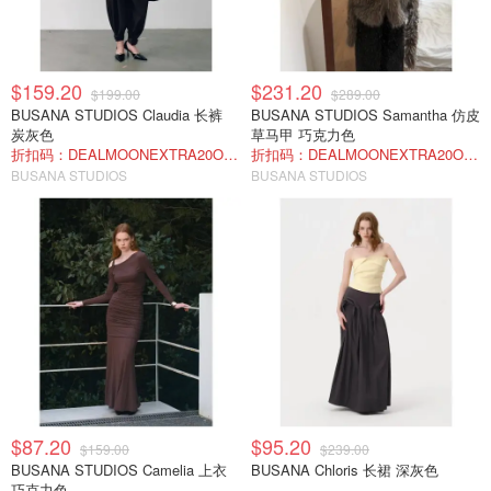
$159.20
$231.20
$199.00
$289.00
BUSANA STUDIOS Claudia 长裤
BUSANA STUDIOS Samantha 仿皮
炭灰色
草马甲 巧克力色
折扣码：DEALMOONEXTRA20OFF
折扣码：DEALMOONEXTRA20OFF
BUSANA STUDIOS
BUSANA STUDIOS
$87.20
$95.20
$159.00
$239.00
BUSANA STUDIOS Camelia 上衣
BUSANA Chloris 长裙 深灰色
巧克力色