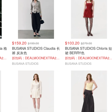
$159.20
$103.20
$199.00
$279.00
ia 格
BUSANA STUDIOS Claudia 长
BUSANA STUDIOS Chloris 短
裤 炭灰色
裙 BERRY色
折扣码：DEALMOONEXTRA20OFF
折扣码：DEALMOONEXTRA20OFF
折扣码：DEALMOONEXTRA2
BUSANA STUDIOS
BUSANA STUDIOS