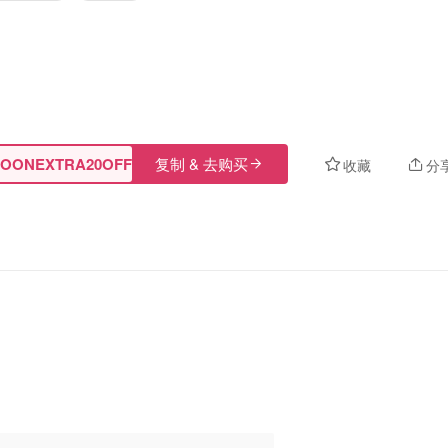
OONEXTRA20OFF
复制 & 去购买
收藏
分