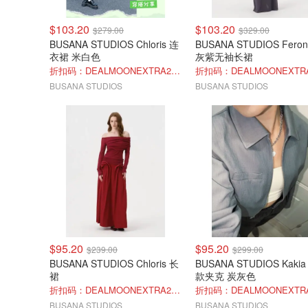
$103.20
$103.20
$279.00
$329.00
BUSANA STUDIOS Chloris 连
BUSANA STUDIOS Feron
衣裙 米白色
灰紫无袖长裙
折扣码：DEALMOONEXTRA20OFF
BUSANA STUDIOS
BUSANA STUDIOS
$95.20
$95.20
$239.00
$299.00
BUSANA STUDIOS Chloris 长
BUSANA STUDIOS Kakia
裙
款夹克 炭灰色
折扣码：DEALMOONEXTRA20OFF
BUSANA STUDIOS
BUSANA STUDIOS