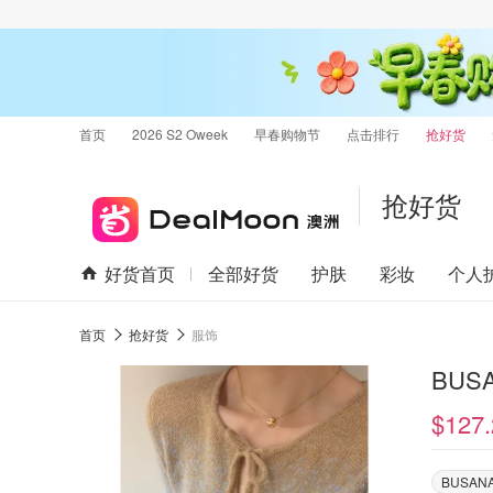
首页
2026 S2 Oweek
早春购物节
点击排行
抢好货
抢好货
好货首页
全部好货
护肤
彩妆
个人
首页
抢好货
服饰
BUS
$127.
BUSANA