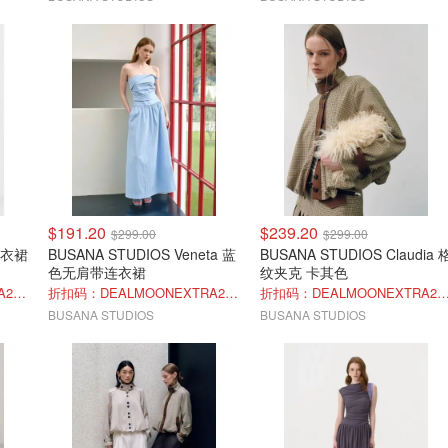
$191.20
$239.20
$299.00
$299.00
连衣裙
BUSANA STUDIOS Veneta 蓝
BUSANA STUDIOS Claudia 
色无肩带连衣裙
纹夹克 卡其色
折扣码：DEALMOONEXTRA20OFF
折扣码：DEALMOONEXTRA20OFF
折扣码：DEALMOONEXTRA2
BUSANA STUDIOS
BUSANA STUDIOS