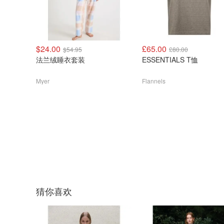
$24.00
£65.00
$54.95
£80.00
法兰绒睡衣套装
ESSENTIALS T恤
Myer
Flannels
猜你喜欢