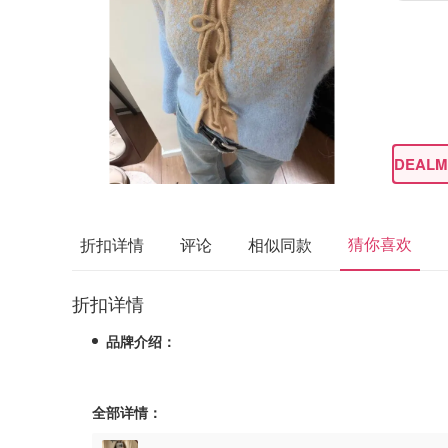
DEALM
猜你喜欢
折扣详情
评论
相似同款
折扣详情
品牌介绍：
全部详情：