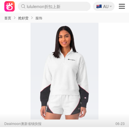
🇦🇺
Sasa美妆护肤3.5折
AU
lululemon折扣上新
SSENSE年中3折
FreshBeauty好价汇总
Cettire降价+叠9折
Farfetch折上8折
WWS Coles超市实拍
viagogo二手票捡漏
Myer清仓1折起
The Outnet奢牌1折起
David Jones 3折起
Flannels大牌1折
Perfumes Club护肤1折
AMIRO返校季6.2折
Oweek抽奖送Airpods
Amazon折扣汇总
eToro入金$200送$50
Amazon数码好物
ICONIC本周7.5折
ThedoubleF高奢地板价
Moose Knuckles 6折
丝芙兰5折起
EUFY官网3.7折起
Selenichast首饰2折
Trip机票酒店促销
YSL送5件彩妆礼
Amazon家居好物
BIGBANG巡演开票
David Jones时尚3折
Amazon美妆护肤
雅漾大喷$8
过敏原检测盒$33
伊索独家赠50ml沐浴露
科颜氏清仓3折
SEALIFE海洋馆门票6折
丝塔芙大白罐$16
订阅Newsletter送香薰
Cult Beauty 6.8折
Harrods圣诞日历2.3折
LN-CC奢牌私促3折
d'Alba空姐喷雾$16
EVE LOM套装逆天2折
Bernardelli独家4折
Adore Beauty 6折起
CT圣诞日历
Mytheresa奢品2.7折
Luxury Escapes 9折
Currentbody美容仪9折
MOON Garden Live
ALLSAINTS美衣3折
Roborock扫地机3.7折
Tingo Life水杯$24
Valentino官网5折
CR洗发护发6.3折
首页
抢好货
服饰
Dealmoon澳新省钱快报
06-23