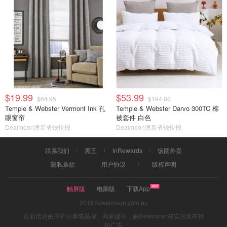
$19.99
$53.99
$64.95
$194.00
Temple & Webster Vermont Ink 孔
Temple & Webster Darvo 300TC 棉
眼窗帘
被套件 白色
Dealmoon澳新省钱快报
Dealmoon澳新省钱快报
联系我们
黑五
InRewards
饭团外卖
隐私条款
用户协议
版权声明
触屏版
电脑版
下载App
2019©dealmoon.com.au
页面信息由用户分享或品牌、商家提供，由Dealmoon核实后发布折
扣广告