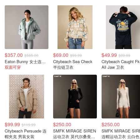
$357.00
$69.00
$49.99
$595.00
$99.99
$89.99
Eaton Bunny 女士连帽卫衣
Citybeach Sea Check
Citybeach Caught Fk
双面可穿
半拉链卫衣
All Jaw 卫衣
$99.99
$250.00
$250.00
$119.99
Citybeach Persuade 连
SMFK MIRAGE SIREN
SMFK MIRAGE SIR
帽夹克 男装女装
运动卫衣 莫代尔桑蚕丝
连帽运动卫衣 云白色