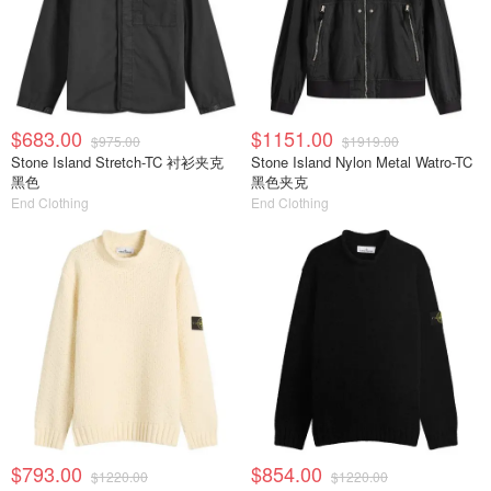
$683.00
$1151.00
$975.00
$1919.00
Stone Island Stretch-TC 衬衫夹克
Stone Island Nylon Metal Watro-TC
黑色
黑色夹克
End Clothing
End Clothing
$793.00
$854.00
$1220.00
$1220.00