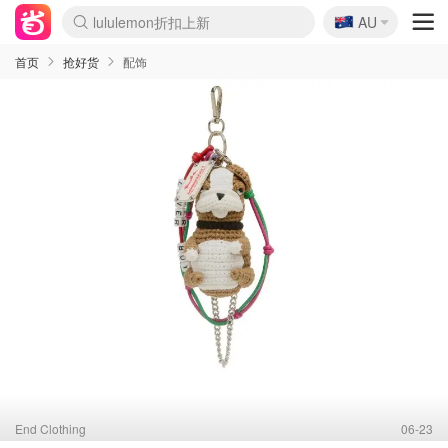
🇦🇺
lululemon折扣上新
AU
Sasa美妆护肤3.5折
SSENSE年中2.5折
FreshBeauty好价汇总
Cettire降价+叠9折
WWS Coles超市实拍
viagogo二手票捡漏
Myer超级周末
The Outnet奢牌1折起
David Jones 3折起
Flannels大牌1折
Perfumes Club护肤1折
AMIRO面罩$251
Amazon折扣汇总
eToro入金$200送$50
Amazon数码好物
ICONIC本周7.5折
ThedoubleF高奢地板价
Moose Knuckles 6折
丝芙兰5折起
EUFY摄像头$98
Selenichast首饰2折
Trip机票酒店促销
YSL送5件彩妆礼
Amazon家居好物
Amazon美妆护肤
雅漾大喷$8
过敏原检测盒$33
伊索独家赠50ml沐浴露
科颜氏高保湿面霜$29
SEALIFE海洋馆门票6折
丝塔芙大白罐$16
订阅Newsletter送香薰
Cult Beauty 6.8折
Harrods圣诞日历$525
LN-CC奢牌私促3折
d'Alba空姐喷雾$16
EVE LOM套装£56
Bernardelli独家4折
Adore Beauty 6折起
CT圣诞日历
Mytheresa奢品2.7折
Luxury Escapes 9折
Currentbody美容仪$881
MOON Garden Live
Roborock扫地机$649
Tingo Life水杯$24
Valentino官网5折
CR洗护套装$23
修丽可4件套$159
Myer彩妆2件7折
GANNI官网4.5折
Stylevana韩妆4折
Tessabit高奢8.5折
OGX洗发水$11
Amazon阿德莱德次日达
卡诗8.5折+赠礼
Philips Hue灯具8折
首页
抢好货
配饰
End Clothing
06-23