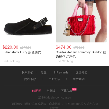
$220.00
$474.00
$275.00
$790.00
Birkenstock Lutry 黑色麂皮
Charles Jeffrey Loverboy Bulldog 挂
饰桶包 红粉色
End Clothing
End Clothing
联系我们
黑五
InRewards
饭团外卖
隐私条款
用户协议
版权声明
触屏版
电脑版
下载App
2019©dealmoon.com.au
页面信息由用户分享或品牌、商家提供，由Dealmoon核实后发布折
扣广告