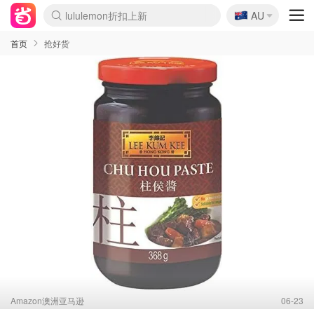
🇦🇺
Sasa美妆护肤3.5折
AU
lululemon折扣上新
SSENSE年中2.5折
FreshBeauty好价汇总
Cettire降价+叠9折
WWS Coles超市实拍
viagogo二手票捡漏
Myer超级周末
The Outnet奢牌1折起
David Jones 3折起
Flannels大牌1折
Perfumes Club护肤1折
AMIRO面罩$251
Amazon折扣汇总
eToro入金$200送$50
Amazon数码好物
ICONIC本周7.5折
ThedoubleF高奢地板价
Moose Knuckles 6折
丝芙兰5折起
EUFY摄像头$98
Selenichast首饰2折
Trip机票酒店促销
YSL送5件彩妆礼
Amazon家居好物
Amazon美妆护肤
雅漾大喷$8
过敏原检测盒$33
伊索独家赠50ml沐浴露
科颜氏高保湿面霜$29
SEALIFE海洋馆门票6折
丝塔芙大白罐$16
订阅Newsletter送香薰
Cult Beauty 6.8折
Harrods圣诞日历$525
LN-CC奢牌私促3折
d'Alba空姐喷雾$16
EVE LOM套装£56
Bernardelli独家4折
Adore Beauty 6折起
CT圣诞日历
Mytheresa奢品2.7折
Luxury Escapes 9折
Currentbody美容仪$881
MOON Garden Live
Roborock扫地机$649
Tingo Life水杯$24
Valentino官网5折
CR洗护套装$23
修丽可4件套$159
Myer彩妆2件7折
GANNI官网4.5折
Stylevana韩妆4折
Tessabit高奢8.5折
OGX洗发水$11
Amazon阿德莱德次日达
卡诗8.5折+赠礼
Philips Hue灯具8折
首页
抢好货
Amazon澳洲亚马逊
06-23