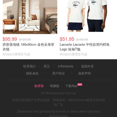
$95.99
$51.95
$129.99
$140.00
拱形落地镜 165x60cm 金色全身穿
Lacoste Lacoste 中性款简约鳄鱼
衣镜
Logo 短袖T恤
Amazon澳洲亚马逊
Amazon澳洲亚马逊
联系我们
黑五
InRewards
饭团外卖
隐私条款
用户协议
版权声明
触屏版
电脑版
下载App
2019©dealmoon.com.au
页面信息由用户分享或品牌、商家提供，由Dealmoon核实后发布折
扣广告
Dealmoon may get paid by brands or deals when user buy
through links