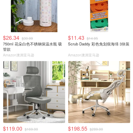
$26.34
$11.43
$30.99
$14.95
750ml 花朵白色不锈钢保温水瓶 吸
Scrub Daddy 彩色免划痕海绵 3块装
管款
Amazon澳洲亚马逊
Amazon澳洲亚马逊
$119.00
$198.55
$169.00
$289.00