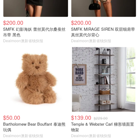
$200.00
$200.00
SMFK 幻影海妖 蕾丝莫代尔桑蚕丝
SMFK MIRAGE SIREN 双层细肩带
吊带 黑色
真丝莫代尔背心
Dealmoon澳新省钱快报
Dealmoon澳新省钱快报
$50.00
$139.00
$229.00
Bartholomew Bear Bouffant 泰迪熊
Temple & Webster Carl 梯形墙面置
玩偶
物架
Dealmoon澳新省钱快报
Dealmoon澳新省钱快报