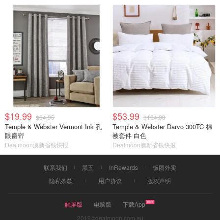
$19.99
$53.99
$64.95
$194.00
Temple & Webster Vermont Ink 孔
Temple & Webster Darvo 300TC 棉
眼窗帘
被套件 白色
Dealmoon澳新省钱快报
Dealmoon澳新省钱快报
联系我们
黑五
InRewards
饭团外卖
隐私条款
用户协议
版权声明
触屏版
电脑版
下载App
2019©dealmoon.com.au