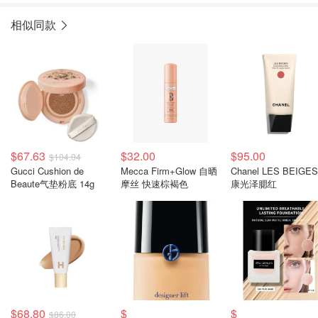
相似同款
$67.63
$32.00
$95.00
$104.04
Gucci Cushion de
Mecca Firm+Glow 自晒
Chanel LES BEIGE
Beaute气垫粉底 14g
摩丝 快速棕褐色
康光泽腮红
$68.80
$
$
$86.00