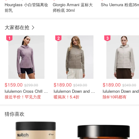
Hourglass 小白管隔离妆
Giorgio Armani 蓝标大
Shu Uemura 粉底35m
前乳
师粉底 30ml
大家都在抢
1
2
3
$159.00
$189.00
$189.00
$299.00
$349.00
$349.00
lululemon Cross Chill 女士运动外套
lululemon Down and Around 羽绒夹克
接近半价！罕见力度
暖揭灰！5.4折
除8/10码都有
猜你喜欢