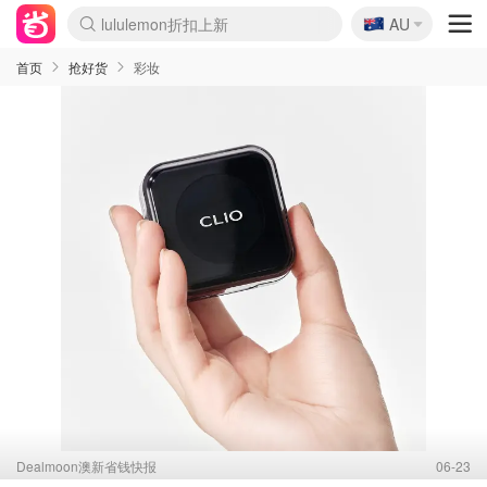
🇦🇺
Sasa美妆护肤3.5折
AU
lululemon折扣上新
SSENSE年中3折
FreshBeauty好价汇总
Cettire降价+叠9折
Farfetch折上8折
WWS Coles超市实拍
viagogo二手票捡漏
Myer清仓1折起
The Outnet奢牌1折起
David Jones 3折起
Flannels大牌1折
Perfumes Club护肤1折
AMIRO返校季6.2折
Oweek抽奖送Airpods
Amazon折扣汇总
eToro入金$200送$50
Amazon数码好物
ICONIC本周7.5折
ThedoubleF高奢地板价
Moose Knuckles 6折
丝芙兰5折起
EUFY官网3.7折起
Selenichast首饰2折
Trip机票酒店促销
YSL送5件彩妆礼
Amazon家居好物
BIGBANG巡演开票
David Jones时尚3折
Amazon美妆护肤
雅漾大喷$8
过敏原检测盒$33
伊索独家赠50ml沐浴露
科颜氏清仓3折
SEALIFE海洋馆门票6折
丝塔芙大白罐$16
订阅Newsletter送香薰
Cult Beauty 6.8折
Harrods圣诞日历2.3折
LN-CC奢牌私促3折
d'Alba空姐喷雾$16
EVE LOM套装逆天2折
Bernardelli独家4折
Adore Beauty 6折起
CT圣诞日历
Mytheresa奢品2.7折
Luxury Escapes 9折
Currentbody美容仪9折
MOON Garden Live
ALLSAINTS美衣3折
Roborock扫地机3.7折
Tingo Life水杯$24
Valentino官网5折
CR洗发护发6.3折
首页
抢好货
彩妆
Dealmoon澳新省钱快报
06-23