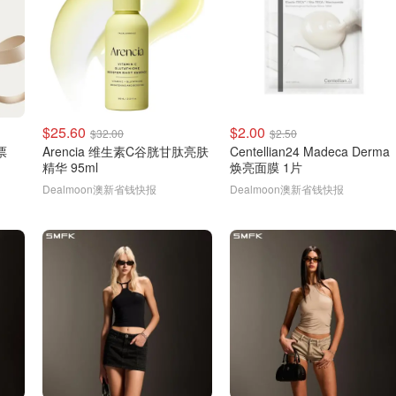
$25.60
$2.00
$32.00
$2.50
票
Arencia 维生素C谷胱甘肽亮肤
Centellian24 Madeca Derma
精华 95ml
焕亮面膜 1片
Dealmoon澳新省钱快报
Dealmoon澳新省钱快报