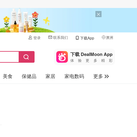
联系我们
澳洲
登录
下载App
🇺🇸
美国
下载 DealMoon App
体验更多精彩
🇨🇳
中国
美食
保健品
家居
家电数码
更多
🇨🇦
加拿大
🇬🇧
汽车
英国
旅游
🇩🇪
德国
母婴儿童
🇫🇷
法国
🇮🇹
意大利