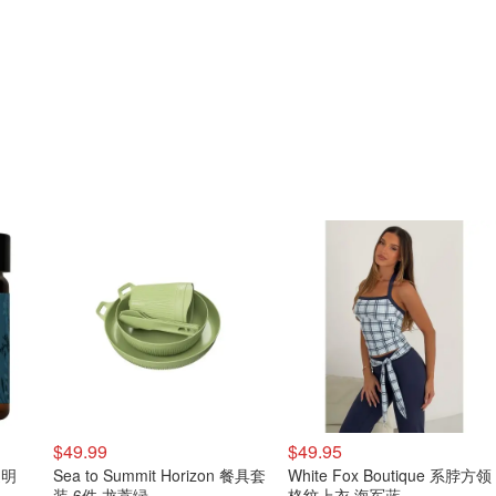
$49.99
$49.95
 透明
Sea to Summit Horizon 餐具套
White Fox Boutique 系脖方领
装 6件 龙蒿绿
格纹上衣 海军蓝