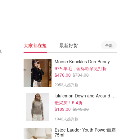
🇦🇺
澳洲
🇳🇿
新西兰
大家都在抢
最新好货
全部
享
Moose Knuckles Dua Bunny 羊毛混纺针织夹克
97%羊毛，金标款罕见打折
$476.00
$794.00
2053人感兴趣
lululemon Down and Around 羽绒夹克
暖揭灰！5.4折
$189.00
$349.00
1942人感兴趣
Estee Lauder Youth Power面霜
75ml