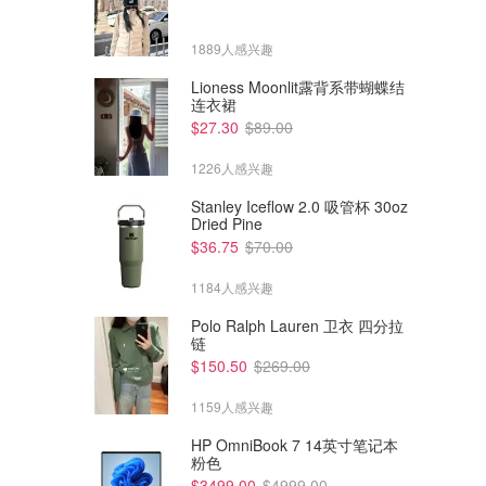
1889人感兴趣
Lioness Moonlit露背系带蝴蝶结
连衣裙
$27.30
$89.00
1226人感兴趣
Stanley Iceflow 2.0 吸管杯 30oz
Dried Pine
$36.75
$70.00
1184人感兴趣
Polo Ralph Lauren 卫衣 四分拉
链
$7050.00
$425.00
$750.00
$150.50
$269.00
Louis Vuitton Side Trunk MM
COACH Teri 绗缝单肩包
红色皮革手袋
1159人感兴趣
Dealmoon澳新省钱快报
Coach澳洲官网
HP OmniBook 7 14英寸笔记本
粉色
$3499.00
$4999.00