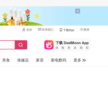
联系我们
澳洲
登录
下载App
🇺🇸
美国
下载 DealMoon App
体验更多精彩
🇨🇳
中国
美食
保健品
家居
家电数码
更多
🇨🇦
加拿大
🇬🇧
汽车
英国
旅游
🇩🇪
德国
母婴儿童
🇫🇷
法国
🇮🇹
意大利