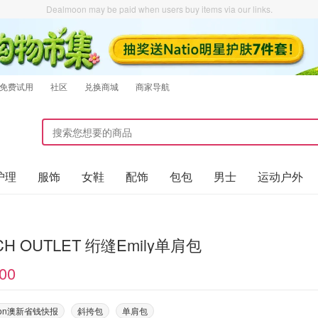
Dealmoon may be paid when users buy items via our links.
免费试用
社区
兑换商城
商家导航
护理
服饰
女鞋
配饰
包包
男士
运动户外
CH OUTLET 绗缝Emily单肩包
00
oon澳新省钱快报
斜挎包
单肩包