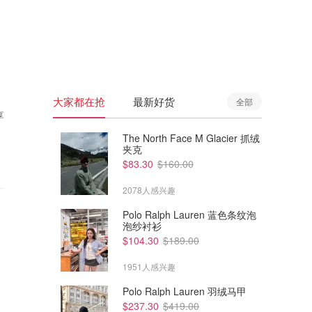
🇦🇺
澳洲
🇳🇿
新西兰
大家都在抢
最新好货
全部
享
The North Face M Glacier 抓绒
夹克
$83.30
$160.00
2078人感兴趣
Polo Ralph Lauren 蓝色条纹泡
泡纱衬衫
$104.30
$189.00
1951人感兴趣
Polo Ralph Lauren 羽绒马甲
$237.30
$419.00