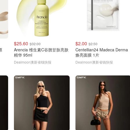
$25.60
$2.00
$32.00
$2.50
票
Arencia 维生素C谷胱甘肽亮肤
Centellian24 Madeca Derma
精华 95ml
焕亮面膜 1片
Dealmoon澳新省钱快报
Dealmoon澳新省钱快报