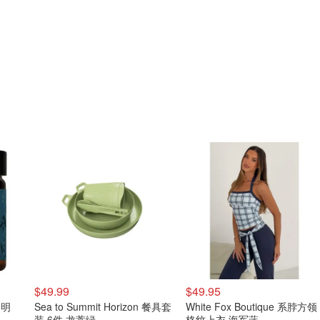
$49.99
$49.95
 透明
Sea to Summit Horizon 餐具套
White Fox Boutique 系脖方领
装 6件 龙蒿绿
格纹上衣 海军蓝