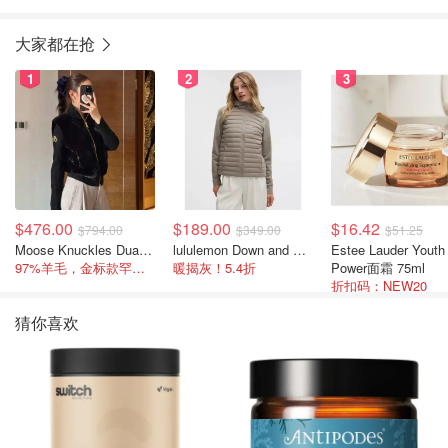
大家都在抢
1
2
3
$476.00
$189.00
$16.42
$794.00
$349.00
$51.25
Moose Knuckles Dua Bunny 羊毛混纺针织夹克
lululemon Down and Around 羽绒夹克
Estee Lauder Youth
97%羊毛，金标款罕见打折
暖揭灰！5.4折
Power面霜 75ml
折扣码：NEW20
猜你喜欢