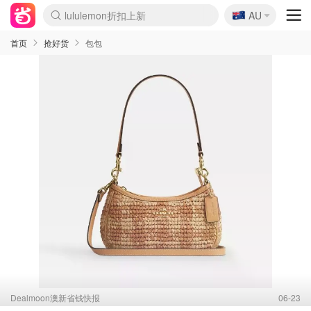
🇦🇺
Sasa美妆护肤3.5折
AU
lululemon折扣上新
SSENSE年中3折
FreshBeauty好价汇总
Cettire降价+叠9折
Farfetch折上8折
WWS Coles超市实拍
viagogo二手票捡漏
Myer清仓1折起
The Outnet奢牌1折起
David Jones 3折起
Flannels大牌1折
Perfumes Club护肤1折
AMIRO返校季6.2折
Oweek抽奖送Airpods
Amazon折扣汇总
eToro入金$200送$50
Amazon数码好物
ICONIC本周7.5折
ThedoubleF高奢地板价
Moose Knuckles 6折
丝芙兰5折起
EUFY官网3.7折起
Selenichast首饰2折
Trip机票酒店促销
YSL送5件彩妆礼
Amazon家居好物
BIGBANG巡演开票
David Jones时尚3折
Amazon美妆护肤
雅漾大喷$8
过敏原检测盒$33
伊索独家赠50ml沐浴露
科颜氏清仓3折
SEALIFE海洋馆门票6折
丝塔芙大白罐$16
订阅Newsletter送香薰
Cult Beauty 6.8折
Harrods圣诞日历2.3折
LN-CC奢牌私促3折
d'Alba空姐喷雾$16
EVE LOM套装逆天2折
Bernardelli独家4折
Adore Beauty 6折起
CT圣诞日历
Mytheresa奢品2.7折
Luxury Escapes 9折
Currentbody美容仪9折
MOON Garden Live
ALLSAINTS美衣3折
Roborock扫地机3.7折
Tingo Life水杯$24
Valentino官网5折
CR洗发护发6.3折
首页
抢好货
包包
Dealmoon澳新省钱快报
06-23