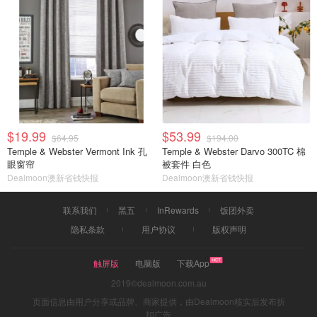
$19.99
$53.99
$64.95
$194.00
Temple & Webster Vermont Ink 孔
Temple & Webster Darvo 300TC 棉
眼窗帘
被套件 白色
Dealmoon澳新省钱快报
Dealmoon澳新省钱快报
联系我们
黑五
InRewards
饭团外卖
隐私条款
用户协议
版权声明
触屏版
电脑版
下载App
2019©dealmoon.com.au
页面信息由用户分享或品牌、商家提供，由Dealmoon核实后发布折
扣广告