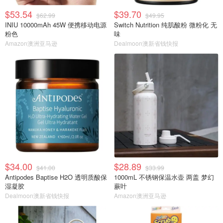
$53.54
$39.70
$62.99
$49.95
INIU 10000mAh 45W 便携移动电源
Switch Nutrition 纯肌酸粉 微粉化 无
粉色
味
Amazon澳洲亚马逊
Dealmoon澳新省钱快报
$34.00
$28.89
$41.00
$33.99
Antipodes Baptise H2O 透明质酸保
1000mL 不锈钢保温水壶 两盖 梦幻
湿凝胶
蕨叶
Dealmoon澳新省钱快报
Amazon澳洲亚马逊