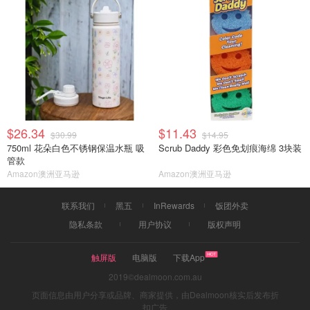
$26.34
$11.43
$30.99
$14.95
750ml 花朵白色不锈钢保温水瓶 吸
Scrub Daddy 彩色免划痕海绵 3块装
管款
Amazon澳洲亚马逊
Amazon澳洲亚马逊
联系我们
黑五
InRewards
饭团外卖
隐私条款
用户协议
版权声明
触屏版
电脑版
下载App
2019©dealmoon.com.au
页面信息由用户分享或品牌、商家提供，由Dealmoon核实后发布折
扣广告