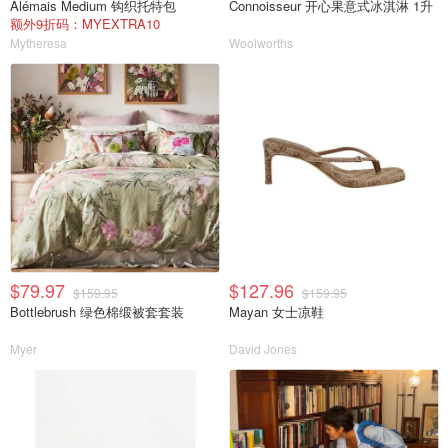
Alémais Medium 钩织托特包
Connoisseur 开心果意式冰淇淋 1升
额外9折码：MYEXTRA10
Mytheresa
Woolworths
$79.97
$127.96
$159.95
$159.95
Bottlebrush 绿色棉缎被套套装
Mayan 女士凉鞋
Myer
David Jones