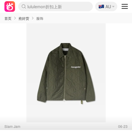
lululemon折扣上新
🇦🇺
Sasa美妆护肤3.5折
AU
SSENSE年中2.5折
FreshBeauty好价汇总
Cettire降价+叠9折
WWS Coles超市实拍
viagogo二手票捡漏
Myer超级周末
The Outnet奢牌1折起
David Jones 3折起
Flannels大牌1折
Perfumes Club护肤1折
AMIRO面罩$251
Amazon折扣汇总
eToro入金$200送$50
Amazon数码好物
ICONIC本周7.5折
ThedoubleF高奢地板价
Moose Knuckles 6折
丝芙兰5折起
EUFY摄像头$98
Selenichast首饰2折
Trip机票酒店促销
YSL送5件彩妆礼
Amazon家居好物
Amazon美妆护肤
雅漾大喷$8
过敏原检测盒$33
伊索独家赠50ml沐浴露
科颜氏高保湿面霜$29
SEALIFE海洋馆门票6折
丝塔芙大白罐$16
订阅Newsletter送香薰
Cult Beauty 6.8折
Harrods圣诞日历$525
LN-CC奢牌私促3折
d'Alba空姐喷雾$16
EVE LOM套装£56
Bernardelli独家4折
Adore Beauty 6折起
CT圣诞日历
Mytheresa奢品2.7折
Luxury Escapes 9折
Currentbody美容仪$881
MOON Garden Live
Roborock扫地机$649
Tingo Life水杯$24
Valentino官网5折
CR洗护套装$23
修丽可4件套$159
Myer彩妆2件7折
GANNI官网4.5折
Stylevana韩妆4折
Tessabit高奢8.5折
OGX洗发水$11
Amazon阿德莱德次日达
卡诗8.5折+赠礼
Philips Hue灯具8折
首页
抢好货
服饰
Slam Jam
06-23