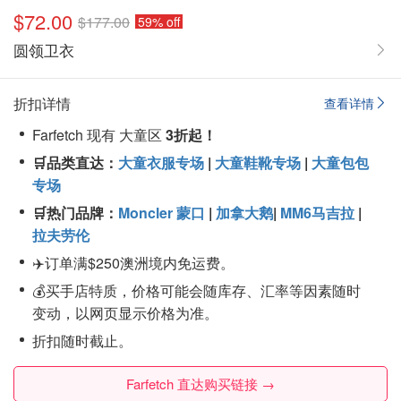
$72.00
$177.00
59% off
圆领卫衣
折扣详情
查看详情
Farfetch 现有 大童区
3折起！
🛒品类直达：
大童衣服专场
|
大童鞋靴专场
|
大童包包
专场
🛒热门品牌：
Moncler 蒙口
|
加拿大鹅
|
MM6马吉拉
|
拉夫劳伦
✈️订单满$250澳洲境内免运费。
💰买手店特质，价格可能会随库存、汇率等因素随时
变动，以网页显示价格为准。
折扣随时截止。
Farfetch 直达购买链接 →