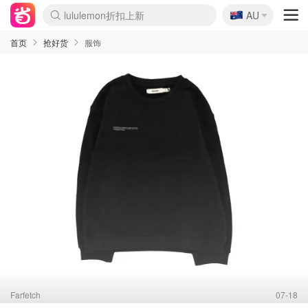
lululemon折扣上新
🇦🇺
AU
Sasa美妆护肤3.5折
SSENSE年中3折
FreshBeauty好价汇总
Cettire降价+叠9折
WWS Coles超市实拍
viagogo二手票捡漏
Myer超级周末1折
The Outnet奢牌1折起
David Jones 3折起
Flannels大牌1折
Perfumes Club护肤1折
AMIRO返校季6.2折
Amazon折扣汇总
eToro入金$200送$50
Amazon数码好物
ICONIC本周7.5折
ThedoubleF高奢地板价
Moose Knuckles 6折
丝芙兰5折起
EUFY官网3.7折起
Selenichast首饰2折
Trip机票酒店促销
YSL送5件彩妆礼
Amazon家居好物
Amazon美妆护肤
雅漾大喷$8
过敏原检测盒$33
伊索独家赠50ml沐浴露
科颜氏清仓3折
SEALIFE海洋馆门票6折
丝塔芙大白罐$16
订阅Newsletter送香薰
Cult Beauty 6.8折
Harrods圣诞日历2.3折
LN-CC奢牌私促3折
d'Alba空姐喷雾$16
EVE LOM套装逆天2折
Bernardelli独家4折
Adore Beauty 6折起
CT圣诞日历
Mytheresa奢品2.7折
Luxury Escapes 9折
Currentbody美容仪9折
MOON Garden Live
Roborock扫地机3.7折
Tingo Life水杯$24
Valentino官网5折
CR洗发护发6.3折
修丽可套装7.4折
Myer彩妆2件7折
GANNI官网4.5折
Stylevana韩妆4折
Tessabit高奢8.5折
OGX洗护4折
Amazon阿德莱德次日达
卡诗8.5折+赠礼
Philips Hue灯具8折
首页
抢好货
服饰
Farfetch
07-18