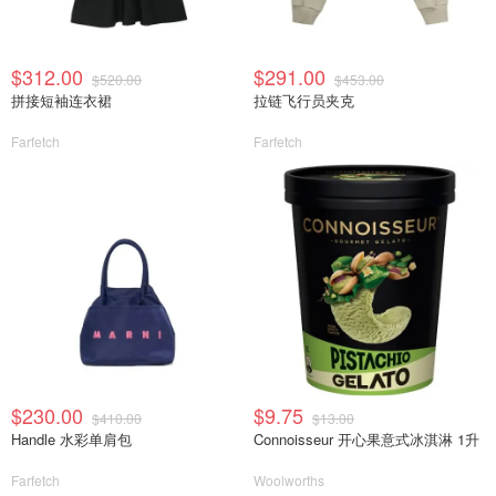
$312.00
$291.00
$520.00
$453.00
拼接短袖连衣裙
拉链飞行员夹克
Farfetch
Farfetch
$230.00
$9.75
$410.00
$13.00
Handle 水彩单肩包
Connoisseur 开心果意式冰淇淋 1升
Farfetch
Woolworths