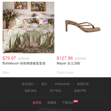
$79.97
$127.96
$159.95
$159.95
Bottlebrush 绿色棉缎被套套装
Mayan 女士凉鞋
Myer
David Jones
联系我们
黑五
InRewards
饭团外卖
隐私条款
用户协议
版权声明
触屏版
电脑版
下载App
2019©dealmoon.com.au