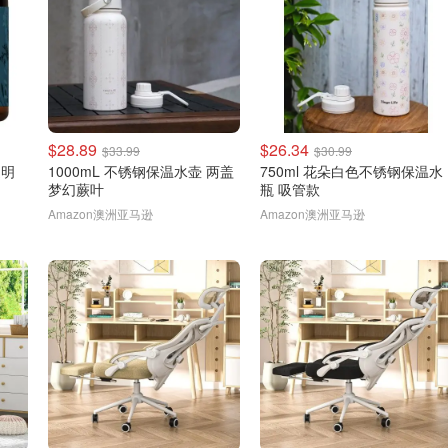
$28.89
$26.34
$33.99
$30.99
 透明
1000mL 不锈钢保温水壶 两盖
750ml 花朵白色不锈钢保温水
梦幻蕨叶
瓶 吸管款
Amazon澳洲亚马逊
Amazon澳洲亚马逊