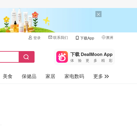
联系我们
澳洲
登录
下载App
🇺🇸
美国
下载 DealMoon App
体验更多精彩
🇨🇳
中国
美食
保健品
家居
家电数码
更多
🇨🇦
加拿大
🇬🇧
汽车
英国
旅游
🇩🇪
德国
母婴儿童
🇫🇷
法国
🇮🇹
意大利