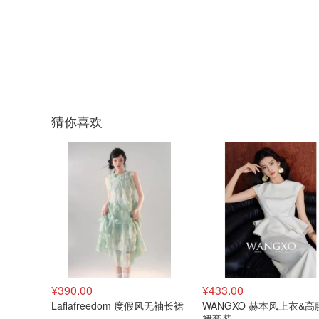
猜你喜欢
¥390.00
¥433.00
Laflafreedom 度假风无袖长裙
WANGXO 赫本风上衣&高
裙套装