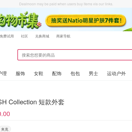
Dealmoon may be paid when users buy items via our links.
免费试用
社区
兑换商城
商家导航
护理
服饰
女鞋
配饰
包包
男士
运动户外
H Collection 短款外套
0.00
夹克