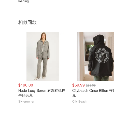
loading...
相似同款
$190.00
$59.99
$99.99
Nude Lucy Soren 石洗有机棉
Citybeach Once Bitten
牛仔夹克
克
Stylerunner
City Beach