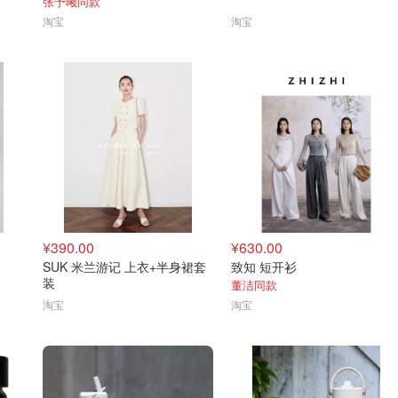
张予曦同款
淘宝
淘宝
¥390.00
¥630.00
SUK 米兰游记 上衣+半身裙套
致知 短开衫
装
董洁同款
淘宝
淘宝