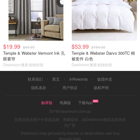
$19.99
$53.99
$64.95
$194.00
Temple & Webster Vermont Ink 孔
Temple & Webster Darvo 300TC 棉
眼窗帘
被套件 白色
Dealmoon澳新省钱快报
Dealmoon澳新省钱快报
联系我们
黑五
InRewards
饭团外卖
隐私条款
用户协议
版权声明
触屏版
电脑版
下载App
2019©dealmoon.com.au
页面信息由用户分享或品牌、商家提供，由Dealmoon核实后发布折
扣广告
Dealmoon may get paid by brands or deals when user buy
through links