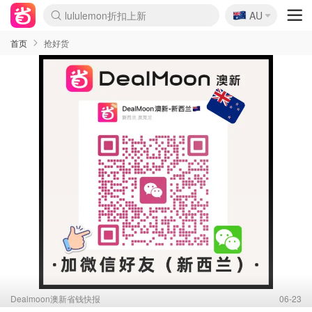
lululemon折扣上新
🇦🇺
Sasa美妆护肤3.5折
AU
SSENSE年中2.5折
FreshBeauty好价汇总
Cettire降价+叠9折
WWS Coles超市实拍
viagogo二手票捡漏
Myer折扣汇总
The Outnet奢牌1折起
David Jones 3折起
Flannels大牌1折
Perfumes Club护肤1折
AMIRO面罩$251
Amazon折扣汇总
eToro入金$200送$50
Amazon数码好物
ICONIC本周7.5折
ThedoubleF高奢地板价
Moose Knuckles 6折
EUFY摄像头$98
Selenichast首饰2折
Trip机票酒店促销
YSL送5件彩妆礼
Amazon家居好物
Amazon美妆护肤
雅漾大喷$8
过敏原检测盒$33
科颜氏高保湿面霜$29
SEALIFE海洋馆门票6折
丝塔芙大白罐$16
订阅Newsletter送香薰
Cult Beauty 6.8折
Harrods圣诞日历$525
LN-CC奢牌私促3折
d'Alba空姐喷雾$16
EVE LOM套装£56
Bernardelli独家4折
Adore Beauty 6折起
CT圣诞日历
Mytheresa奢品2.7折
Luxury Escapes 9折
Currentbody美容仪$881
MOON Garden Live
Roborock扫地机$649
Valentino官网5折
CR洗护套装$23
修丽可4件套$159
GANNI官网4.5折
Stylevana韩妆4折
Tessabit高奢8.5折
OGX洗发水$11
Amazon阿德莱德次日达
卡诗8.5折+赠礼
Philips Hue灯具8折
La Mer送8件礼值$529
首页
抢好货
Dealmoon澳新省钱快报
06-23