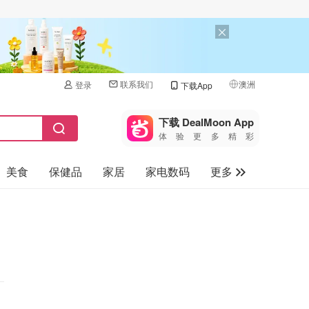
联系我们
澳洲
登录
下载App
🇺🇸
美国
下载 DealMoon App
体验更多精彩
🇨🇳
中国
美食
保健品
家居
家电数码
更多
🇨🇦
加拿大
🇬🇧
汽车
英国
旅游
🇩🇪
德国
母婴儿童
🇫🇷
法国
🇮🇹
意大利