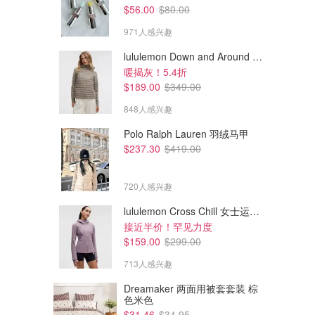
$56.00
$80.00
971人感兴趣
lululemon Down and Around 羽绒夹克
暖揭灰！5.4折
$189.00
$349.00
848人感兴趣
Polo Ralph Lauren 羽绒马甲
$237.30
$419.00
720人感兴趣
lululemon Cross Chill 女士运动外套
接近半价！罕见力度
$39.95
$54.95
$159.00
$299.00
White Fox Boutique Tune In
White Fox Boutique Gentle
Singlet 巧克力色蕾丝背心
Glow 长袖上衣 燕麦奶油条纹
713人感兴趣
Dealmoon澳新省钱快报
Dealmoon澳新省钱快报
Dreamaker 两面用被套套装 棕
色米色
$31.46
$34.95