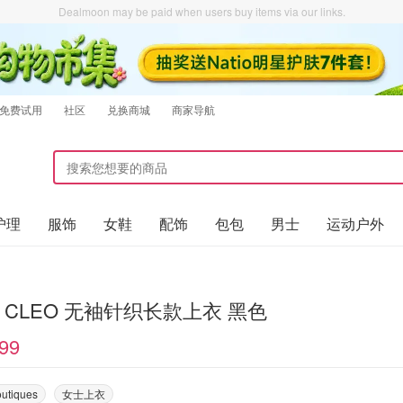
Dealmoon may be paid when users buy items via our links.
免费试用
社区
兑换商城
商家导航
护理
服饰
女鞋
配饰
包包
男士
运动户外
sh CLEO 无袖针织长款上衣 黑色
99
outiques
女士上衣