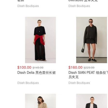
Dissh Boutiques
Dissh Boutiques
$100.00
$160.00
$149.99
$229.99
Dissh Delia 黑色蕾丝长裙
Dissh SIAN PEAT 细条
员夹克
Dissh Boutiques
Dissh Boutiques