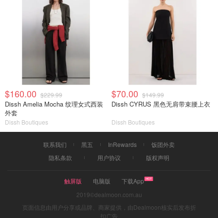
$160.00
$70.00
$229.99
$149.99
Dissh Amelia Mocha 纹理女式西装
Dissh CYRUS 黑色无肩带束腰上衣
外套
Dissh Boutiques
Dissh Boutiques
联系我们
黑五
InRewards
饭团外卖
隐私条款
用户协议
版权声明
触屏版
电脑版
下载App
2019©dealmoon.com.au
页面信息由用户分享或品牌、商家提供，由Dealmoon核实后发布折
扣广告