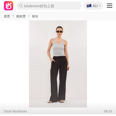
🇦🇺
lululemon折扣上新
AU
Sasa美妆护肤3.5折
SSENSE年中2.5折
FreshBeauty好价汇总
Cettire降价+叠9折
WWS Coles超市实拍
viagogo二手票捡漏
Myer超级周末
The Outnet奢牌1折起
David Jones 3折起
Flannels大牌1折
Perfumes Club护肤1折
AMIRO面罩$251
Amazon折扣汇总
eToro入金$200送$50
Amazon数码好物
ICONIC本周7.5折
ThedoubleF高奢地板价
Moose Knuckles 6折
丝芙兰5折起
EUFY摄像头$98
Selenichast首饰2折
Trip机票酒店促销
YSL送5件彩妆礼
Amazon家居好物
Amazon美妆护肤
雅漾大喷$8
过敏原检测盒$33
伊索独家赠50ml沐浴露
科颜氏高保湿面霜$29
SEALIFE海洋馆门票6折
丝塔芙大白罐$16
订阅Newsletter送香薰
Cult Beauty 6.8折
Harrods圣诞日历$525
LN-CC奢牌私促3折
d'Alba空姐喷雾$16
EVE LOM套装£56
Bernardelli独家4折
Adore Beauty 6折起
CT圣诞日历
Mytheresa奢品2.7折
Luxury Escapes 9折
Currentbody美容仪$881
MOON Garden Live
Roborock扫地机$649
Tingo Life水杯$24
Valentino官网5折
CR洗护套装$23
修丽可4件套$159
Myer彩妆2件7折
GANNI官网4.5折
Stylevana韩妆4折
Tessabit高奢8.5折
OGX洗发水$11
Amazon阿德莱德次日达
卡诗8.5折+赠礼
Philips Hue灯具8折
首页
抢好货
服饰
Dissh Boutiques
06-23