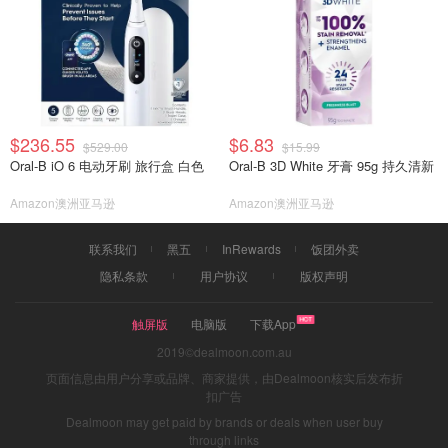
$236.55
$6.83
$529.00
$15.99
Oral-B iO 6 电动牙刷 旅行盒 白色
Oral-B 3D White 牙膏 95g 持久清新
Amazon澳洲亚马逊
Amazon澳洲亚马逊
联系我们
黑五
InRewards
饭团外卖
隐私条款
用户协议
版权声明
触屏版
电脑版
下载App
2019©dealmoon.com.au
页面信息由用户分享或品牌、商家提供，由Dealmoon核实后发布折
扣广告
Dealmoon may get paid by brands or deals when user buy
through links