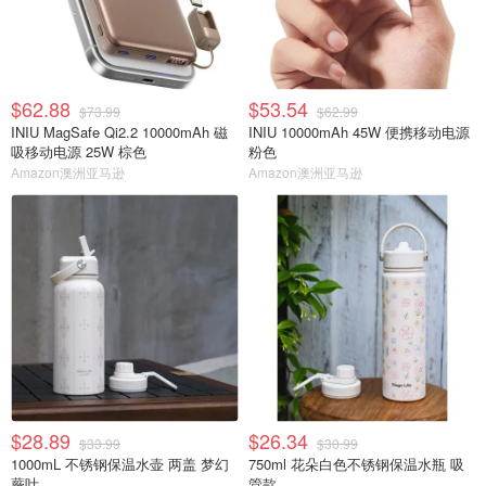
$62.88
$53.54
$73.99
$62.99
INIU MagSafe Qi2.2 10000mAh 磁
INIU 10000mAh 45W 便携移动电源
吸移动电源 25W 棕色
粉色
Amazon澳洲亚马逊
Amazon澳洲亚马逊
$28.89
$26.34
$33.99
$30.99
1000mL 不锈钢保温水壶 两盖 梦幻
750ml 花朵白色不锈钢保温水瓶 吸
蕨叶
管款