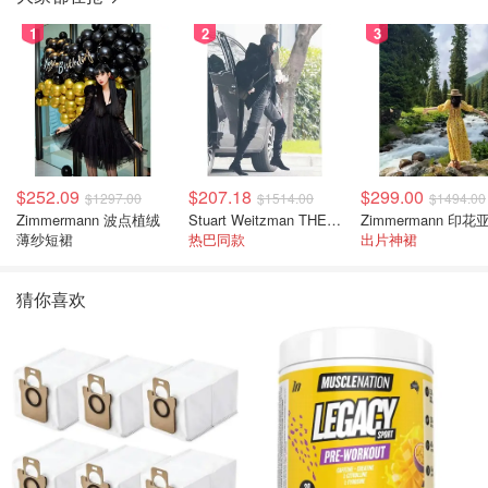
1
2
3
$252.09
$207.18
$299.00
$1297.00
$1514.00
$1494.00
Zimmermann 波点植绒
Stuart Weitzman THE OUTNET 麂皮过膝靴 黑色
薄纱短裙
热巴同款
出片神裙
猜你喜欢