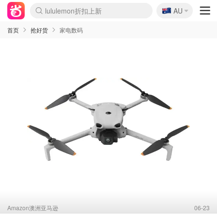
🇦🇺
Sasa美妆护肤3.5折
AU
lululemon折扣上新
SSENSE年中2.5折
FreshBeauty好价汇总
Cettire降价+叠9折
WWS Coles超市实拍
viagogo二手票捡漏
Myer超级周末
The Outnet奢牌1折起
David Jones 3折起
Flannels大牌1折
Perfumes Club护肤1折
AMIRO面罩$251
Amazon折扣汇总
eToro入金$200送$50
Amazon数码好物
ICONIC本周7.5折
ThedoubleF高奢地板价
Moose Knuckles 6折
丝芙兰5折起
EUFY摄像头$98
Selenichast首饰2折
Trip机票酒店促销
YSL送5件彩妆礼
Amazon家居好物
Amazon美妆护肤
雅漾大喷$8
过敏原检测盒$33
伊索独家赠50ml沐浴露
科颜氏高保湿面霜$29
SEALIFE海洋馆门票6折
丝塔芙大白罐$16
订阅Newsletter送香薰
Cult Beauty 6.8折
Harrods圣诞日历$525
LN-CC奢牌私促3折
d'Alba空姐喷雾$16
EVE LOM套装£56
Bernardelli独家4折
Adore Beauty 6折起
CT圣诞日历
Mytheresa奢品2.7折
Luxury Escapes 9折
Currentbody美容仪$881
MOON Garden Live
Roborock扫地机$649
Tingo Life水杯$24
Valentino官网5折
CR洗护套装$23
修丽可4件套$159
Myer彩妆2件7折
GANNI官网4.5折
Stylevana韩妆4折
Tessabit高奢8.5折
OGX洗发水$11
Amazon阿德莱德次日达
卡诗8.5折+赠礼
Philips Hue灯具8折
首页
抢好货
家电数码
Amazon澳洲亚马逊
06-23