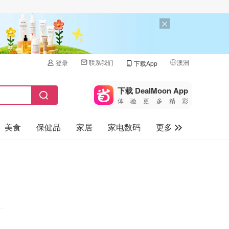
联系我们
澳洲
登录
下载App
🇺🇸
美国
下载 DealMoon App
体验更多精彩
🇨🇳
中国
美食
保健品
家居
家电数码
更多
🇨🇦
加拿大
🇬🇧
汽车
英国
旅游
🇩🇪
德国
母婴儿童
🇫🇷
法国
🇮🇹
意大利