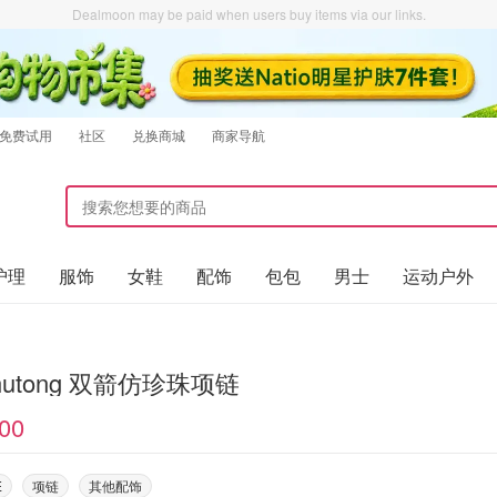
Dealmoon may be paid when users buy items via our links.
免费试用
社区
兑换商城
商家导航
护理
服饰
女鞋
配饰
包包
男士
运动户外
shutong 双箭仿珍珠项链
00
E
项链
其他配饰