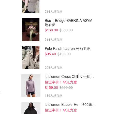
214人感兴趣
Bec + Bridge SABRINA ASYM
连衣裙
$160.30
$380.00
214人感兴趣
Polo Ralph Lauren 长袖卫衣
$95.40
$193.00
203人感兴趣
lululemon Cross Chill 女士运动外套
接近半价！罕见力度
$8.37
$123.00
$195.00
$159.00
$299.00
靴 红色
耳钉戒指套装
OPEN YY YY 爱心骨头棒球帽 藏蓝色
189人感兴趣
帽形特别好！明星博主都在戴的！！
Temu AU
SSENSE
lululemon Bubble-Hem 600蓬松羽绒夹克
接近半价！罕见力度