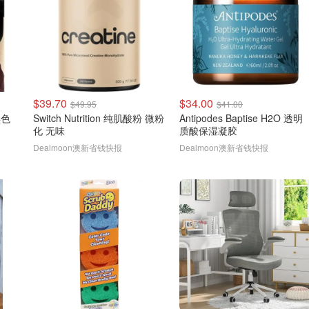
$39.70
$34.00
$49.95
$41.00
黑色
Switch Nutrition 纯肌酸粉 微粉
Antipodes Baptise H2O 透明
化 无味
质酸保湿凝胶
Dealmoon澳新省钱快报
Dealmoon澳新省钱快报