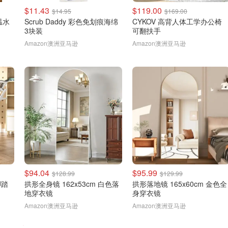
$11.43
$119.00
$14.95
$169.00
温水
Scrub Daddy 彩色免划痕海绵
CYKOV 高背人体工学办公椅
3块装
可翻扶手
Amazon澳洲亚马逊
Amazon澳洲亚马逊
$94.04
$95.99
$128.99
$129.99
脚踏
拱形全身镜 162x53cm 白色落
拱形落地镜 165x60cm 金色全
地穿衣镜
身穿衣镜
Amazon澳洲亚马逊
Amazon澳洲亚马逊