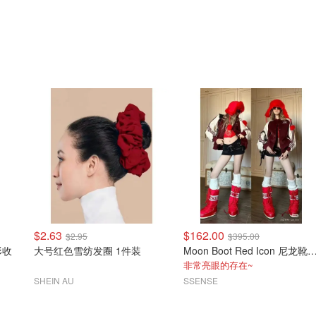
$2.63
$162.00
$2.95
$395.00
圆形收
大号红色雪纺发圈 1件装
Moon Boot Red Icon 尼龙
非常亮眼的存在~
SHEIN AU
SSENSE