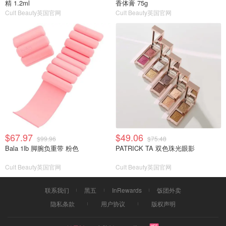
精 1.2ml
香体膏 75g
Cult Beauty英国官网
Cult Beauty英国官网
$67.97
$49.06
$99.96
$75.48
Bala 1lb 脚腕负重带 粉色
PATRICK TA 双色珠光眼影
Cult Beauty英国官网
Cult Beauty英国官网
联系我们
黑五
InRewards
饭团外卖
隐私条款
用户协议
版权声明