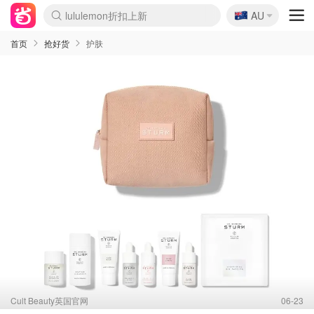
🇦🇺
lululemon折扣上新
Sasa美妆护肤3.5折
AU
SSENSE年中3折
FreshBeauty好价汇总
Cettire降价+叠9折
Farfetch折上8折
WWS Coles超市实拍
viagogo二手票捡漏
Myer清仓1折起
The Outnet奢牌1折起
David Jones 3折起
Flannels大牌1折
Perfumes Club护肤1折
AMIRO返校季6.2折
Oweek抽奖送Airpods
Amazon折扣汇总
eToro入金$200送$50
Amazon数码好物
ICONIC本周7.5折
ThedoubleF高奢地板价
Moose Knuckles 6折
丝芙兰5折起
EUFY官网3.7折起
Selenichast首饰2折
Trip机票酒店促销
YSL送5件彩妆礼
Amazon家居好物
BIGBANG巡演开票
David Jones时尚3折
Amazon美妆护肤
雅漾大喷$8
过敏原检测盒$33
伊索独家赠50ml沐浴露
科颜氏清仓3折
SEALIFE海洋馆门票6折
丝塔芙大白罐$16
订阅Newsletter送香薰
Cult Beauty 6.8折
Harrods圣诞日历2.3折
LN-CC奢牌私促3折
d'Alba空姐喷雾$16
EVE LOM套装逆天2折
Bernardelli独家4折
Adore Beauty 6折起
CT圣诞日历
Mytheresa奢品2.7折
Luxury Escapes 9折
Currentbody美容仪9折
卡诗9折+赠4件礼
MOON Garden Live
ALLSAINTS美衣3折
Roborock扫地机3.7折
Tingo Life水杯$24
Valentino官网5折
首页
抢好货
护肤
Cult Beauty英国官网
06-23